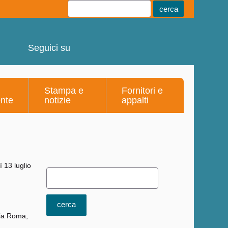
Youtube
Linkedin
Telegram
Facebook
Seguici su
Stampa e
Fornitori e
ente
notizie
appalti
via Roma,