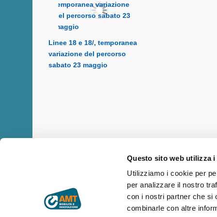
Linee 18 e 18/, temporanea
variazione del percorso
sabato 23 maggio
Questo sito web utilizza i
Utilizziamo i cookie per pe
per analizzare il nostro tra
Copyright © AMT Azienda Mobilità e Trasporti S.p.A.
Sede legale: via Montaldo 2, 16137 Genova
con i nostri partner che si
Codice fiscale, P.IVA e n° iscrizione Registro Imprese di Genova 
combinarle con altre inform