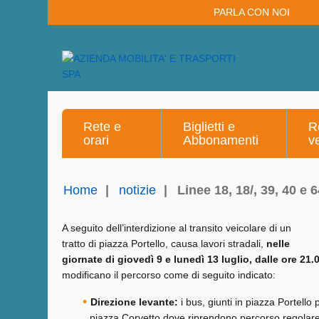
PARLA CON NOI
Rete e
Biglietti e
R
orari
Abbonamenti
v
Home
|
notizie
|
Linee 18, 18/, 39, 40 e 
A seguito dell’interdizione al transito veicolare di un
tratto di piazza Portello, causa lavori stradali,
nelle
giornate di giovedì 9 e lunedì 13 luglio, dalle ore 21
modificano il percorso come di seguito indicato:
Direzione levante:
i bus, giunti in piazza Portell
piazza Corvetto dove riprendono percorso regolare