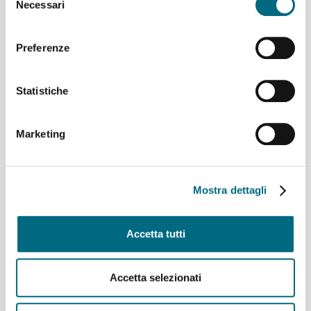
Necessari
del
Linee AMT per l’incontro di calcio Genoa – Deportivo La
consenso
Coruña
Linee 725, 726, 925, 926 e 927 – Variazioni ai percorsi
Preferenze
domenica 9 agosto
Linea 907 temporaneo spostamento di capolinea
Statistiche
sabato 8 e domenica 9 agosto
Linee 704, 705, 750, 798, 861, 864, 865 e 945 –
Variazioni ai percorsi giovedì 6 agosto
Marketing
Linea 825 – Da giovedì 6 agosto servizio regolare
Archivi
Mostra dettagli
Agosto 2026
(9)
Accetta tutti
Luglio 2026
(64)
Giugno 2026
(46)
Maggio 2026
(48)
Accetta selezionati
Aprile 2026
(43)
Marzo 2026
(50)