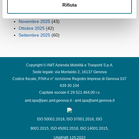
Febbraio 2026
(49)
Rifiuta
Gennaio 2026
(53)
Dicembre 2025
(42)
Novembre 2025
(43)
Ottobre 2025
(42)
Settembre 2025
(60)
Copyright © AMT Azienda Mobilità e Trasporti S.p.A.
Sede legale: via Montaldo 2, 16137 Genova
Codice fiscale, P.IVA e n° iscrizione Registro Imprese di Genova 037
839 30 104
Capitale sociale € 29.521.464,00 i.v.
amt.spa@pec.amt.genova.it
-
amt.spa@amt.genova.it
ISO 50001:2018
,
ISO 37001:2016
,
ISO
9001:2015
,
ISO 45001:2018
,
ISO 14001:2015
,
UNI/PdR 125:2022