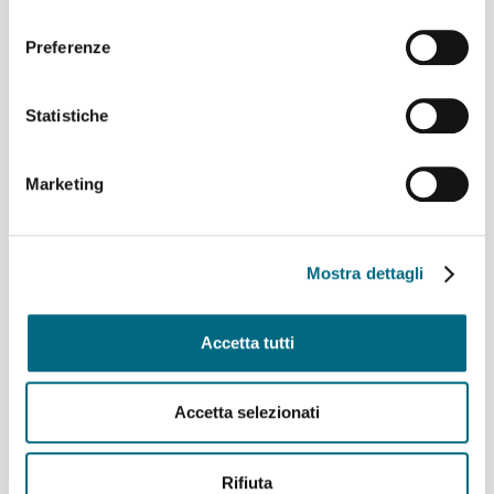
consenso
Preferenze
Ascensore di via Bari:
sospensione temporanea
Statistiche
del servizio da martedì 30
dicembre
Marketing
Mostra dettagli
Accetta tutti
Articoli recenti
Accetta selezionati
Linee AMT per l’incontro di calcio Genoa – Deportivo La
Rifiuta
Coruña