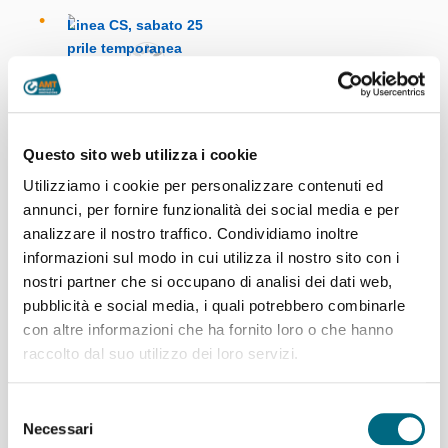
Linea CS, sabato 25 aprile
temporanea sospensione
Questo sito web utilizza i cookie
del servizio
Utilizziamo i cookie per personalizzare contenuti ed
annunci, per fornire funzionalità dei social media e per
analizzare il nostro traffico. Condividiamo inoltre
informazioni sul modo in cui utilizza il nostro sito con i
nostri partner che si occupano di analisi dei dati web,
Linea CS, martedì 10
pubblicità e social media, i quali potrebbero combinarle
febbraio temporanea
con altre informazioni che ha fornito loro o che hanno
limitazione di percorso
raccolto dal suo utilizzo dei loro servizi.
Selezione
Necessari
del