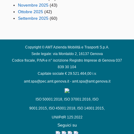
Novembre 2025
(43)
Ottobre 2025
(42)
Settembre 2025
(60)
Copyright © AMT Azienda Mobilità e Trasporti S.p.A.
Sede legale: via Montaldo 2, 16137 Genova
Codice fiscale, P.IVA e n° iscrizione Registro Imprese di Genova 037
839 30 104
Capitale sociale € 29.521.464,00 i.v.
amt.spa@pec.amt.genova.it
-
amt.spa@amt.genova.it
ISO 50001:2018
,
ISO 37001:2016
,
ISO
9001:2015
,
ISO 45001:2018
,
ISO 14001:2015
,
UNI/PdR 125:2022
Seguici su