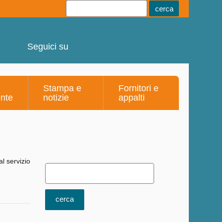
Youtube
Linkedin
Telegram
Facebook
Seguici su
Stampa e
Fornitori e
ente
notizie
appalti