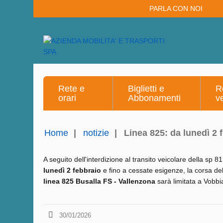
PARLA CON NOI
Rete e
Biglietti e
R
orari
Abbonamenti
v
Home
|
notizie
|
Linea 825: da lunedì 2 f
A seguito dell'interdizione al transito veicolare della sp 
lunedì 2 febbraio
e fino a cessate esigenze, la corsa de
linea 825
Busalla FS - Vallenzona
sarà limitata a Vobbia
30/01/2026