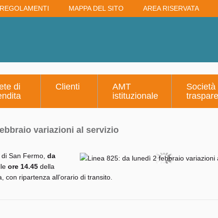
REGOLAMENTI
MAPPA DEL SITO
AREA RISERVATA
ete di
Clienti
AMT
Società
endita
istituzionale
traspar
ebbraio variazioni al servizio
81 di San Fermo,
da
lle
ore 14.45
della
, con ripartenza all’orario di transito.