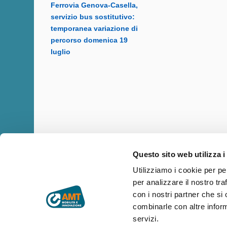
Ferrovia Genova-Casella,
servizio bus sostitutivo:
temporanea variazione di
percorso domenica 19
luglio
Questo sito web utilizza i
Utilizziamo i cookie per pe
per analizzare il nostro tra
Copyright © AMT Azienda Mobilità e Trasporti S.p.A.
Sede legale: via Montaldo 2, 16137 Genova
con i nostri partner che si
Codice fiscale, P.IVA e n° iscrizione Registro Imprese di Genova 
combinarle con altre inform
Capitale sociale € 29.521.464,00 i.v.
servizi.