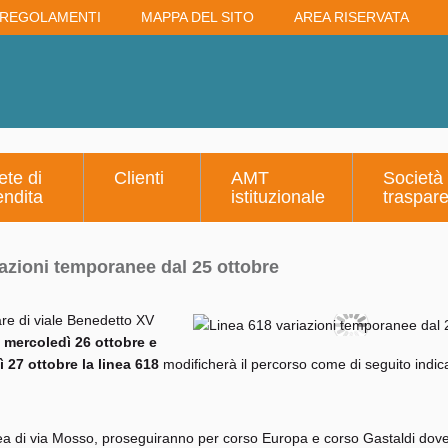
REGOLAMENTI
MAPPA DEL SITO
AREA RISERVATA
ete di
Clienti
AMT
Società
endita
istituzionale
traspar
iazioni temporanee dal 25 ottobre
lare di viale Benedetto XV
i mercoledì 26 ottobre e
ì 27 ottobre la linea 618
modificherà il percorso come di seguito indic
nea di via Mosso, proseguiranno per corso Europa e corso Gastaldi dov