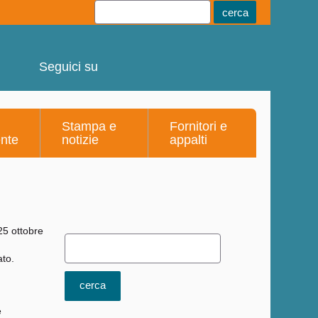
Youtube
Linkedin
Telegram
Facebook
Seguici su
Stampa e
Fornitori e
ente
notizie
appalti
ato.
e