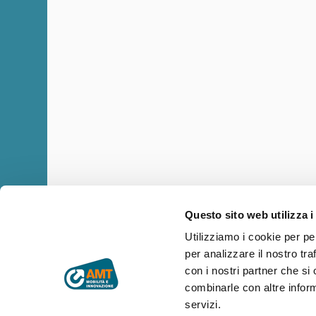
Questo sito web utilizza i
Utilizziamo i cookie per pe
per analizzare il nostro tra
Copyright © AMT Azienda Mobilità e Trasporti S.p.A.
Sede legale: via Montaldo 2, 16137 Genova
con i nostri partner che si
Codice fiscale, P.IVA e n° iscrizione Registro Imprese di Genova 
combinarle con altre inform
Capitale sociale € 29.521.464,00 i.v.
servizi.