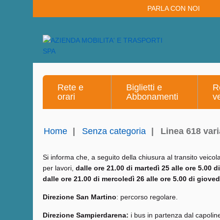
PARLA CON NOI
Rete e
Biglietti e
R
orari
Abbonamenti
v
Home
|
Senza categoria
|
Linea 618 var
Si informa che, a seguito della chiusura al transito veico
per lavori,
dalle ore 21.00 di martedì 25 alle ore 5.00 d
dalle ore 21.00 di mercoledì 26 alle ore 5.00 di gioved
Direzione San Martino
: percorso regolare.
Direzione Sampierdarena:
i bus in partenza dal capoli