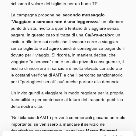
richiama il valore del biglietto per un buon TPL.
La campagna propone nel
secondo messaggio
“
Viaggiare a scrocco non è una leggerezza
” un ulteriore
punto di vista, rivolto a quanti tentano di viaggiare senza
pagare. In questo caso si tratta di una
Call-to-action
: un
invito a riflettere sui rischi che l’evasore corre a viaggiare
senza biglietto e ad agire quindi di conseguenza pagando il
dovuto per il viaggio. Si ricorda, in maniera decisa, che
viaggiare “a scrocco” non è un atto privo di conseguenze, il
rischio di incorrere in sanzioni è molto elevato considerate
le costanti verifiche di AMT, e che il percorso sanzionatorio
per i “portoghesi seriali” può anche portare alla denuncia.
Un invito quindi a viaggiare in modo regolare per la propria
tranquillità e per contribuire al futuro del trasporto pubblico
della nostra città.
“Nel bilancio di AMT i proventi commerciali giocano un ruolo
importante; se venissero a mancare il servizio ne
risentirebbe pesantemente - sottolinea
Marco Beltrami
,