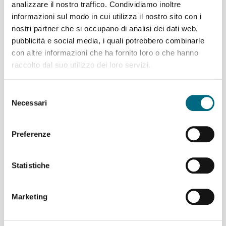
analizzare il nostro traffico. Condividiamo inoltre
informazioni sul modo in cui utilizza il nostro sito con i
Linea 634
nostri partner che si occupano di analisi dei dati web,
Direzione ponente:
percorso regolare.
Direzione levante:
pubblicità e social media, i quali potrebbero combinarle
i bus, giunti in piazza Portello, proseguono per piazza
con altre informazioni che ha fornito loro o che hanno
Corvetto dove riprendono percorso regolare.
raccolto dal suo utilizzo dei loro servizi.
31/07/2025
Selezione
Necessari
del
consenso
Preferenze
Statistiche
Articoli recenti
Marketing
Linea 907 temporaneo spostamento di capolinea
sabato 8 e domenica 9 agosto