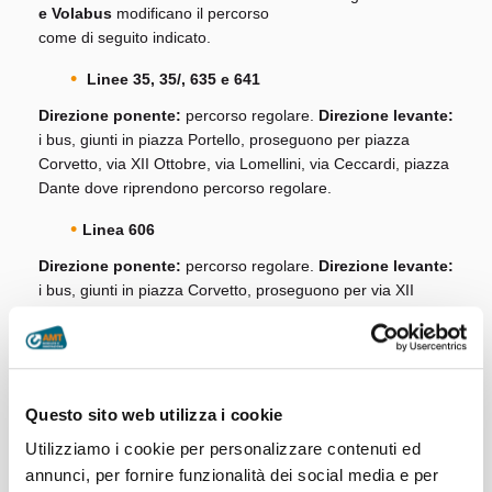
e Volabus
modificano il percorso
come di seguito indicato.
Linee 35, 35/, 635 e 641
Direzione ponente:
percorso regolare.
Direzione levante:
i bus, giunti in piazza Portello, proseguono per piazza
Corvetto, via XII Ottobre, via Lomellini, via Ceccardi, piazza
Dante dove riprendono percorso regolare.
Linea 606
Direzione ponente:
percorso regolare.
Direzione levante:
i bus, giunti in piazza Corvetto, proseguono per via XII
Ottobre, via Lomellini, via XX settembre dove riprendono
percorso regolare.
Linee 618, N1, N2 e Volabus
Questo sito web utilizza i cookie
Direzione ponente:
percorso regolare.
Direzione levante:
i bus, giunti in piazza Portello, proseguono per piazza
Utilizziamo i cookie per personalizzare contenuti ed
Corvetto, via XII ottobre, via Lomellini, via XX settembre
annunci, per fornire funzionalità dei social media e per
dove riprendono percorso regolare.