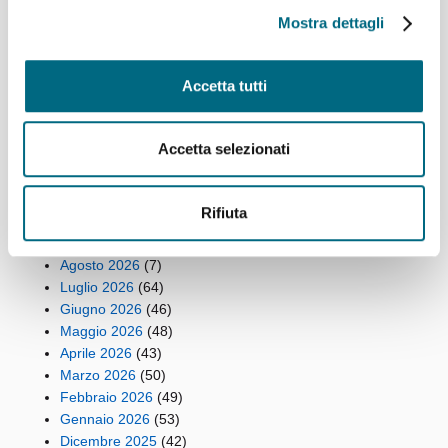
Linee 704, 705, 750, 798, 861, 864, 865 e 945 –
Mostra dettagli
Variazioni ai percorsi giovedì 6 agosto
Linea 825 – Da giovedì 6 agosto servizio regolare
Funicolare Zecca Righi giovedì 6 agosto temporanea
Accetta tutti
sospensione del servizio per manutenzione
straordinaria del verde
Cremagliera Principe-Granarolo, servizio ripristinato
Accetta selezionati
Archivi
Rifiuta
Agosto 2026
(7)
Luglio 2026
(64)
Giugno 2026
(46)
Maggio 2026
(48)
Aprile 2026
(43)
Marzo 2026
(50)
Febbraio 2026
(49)
Gennaio 2026
(53)
Dicembre 2025
(42)