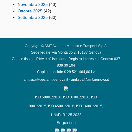
Novembre 2025
(43)
Ottobre 2025
(42)
Settembre 2025
(60)
Copyright © AMT Azienda Mobilità e Trasporti S.p.A.
Sede legale: via Montaldo 2, 16137 Genova
Codice fiscale, P.IVA e n° iscrizione Registro Imprese di Genova 037
839 30 104
Capitale sociale € 29.521.464,00 i.v.
amt.spa@pec.amt.genova.it
-
amt.spa@amt.genova.it
ISO 50001:2018
,
ISO 37001:2016
,
ISO
9001:2015
,
ISO 45001:2018
,
ISO 14001:2015
,
UNI/PdR 125:2022
Seguici su