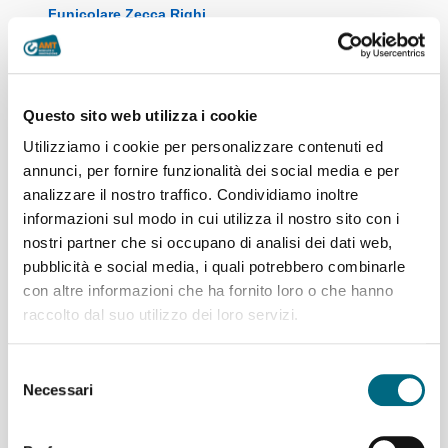
Funicolare Zecca Righi
giovedì 6 agosto
temporanea sospensione
del servizio per
manutenzione
Questo sito web utilizza i cookie
straordinaria del verde
Utilizziamo i cookie per personalizzare contenuti ed
annunci, per fornire funzionalità dei social media e per
analizzare il nostro traffico. Condividiamo inoltre
informazioni sul modo in cui utilizza il nostro sito con i
nostri partner che si occupano di analisi dei dati web,
Funicolare Zecca-Righi in
pubblicità e social media, i quali potrebbero combinarle
servizio dalle 18.45
con altre informazioni che ha fornito loro o che hanno
raccolto dal suo utilizzo dei loro servizi.
Selezione
Funicolare Zecca Righi in
Necessari
del
servizio
consenso