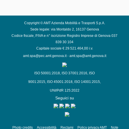
Copyright © AMT Azienda Mobilità e Trasporti S.p.A.
Sede legale: via Montaldo 2, 16137 Genova
Codice fiscale, P.IVA e n° iscrizione Registro Imprese di Genova 037
839 30 104
Capitale sociale € 29.521.464,00 i.v.
amt.spa@pec.amt.genova.it
-
amt.spa@amt.genova.it
ISO 50001:2018
,
ISO 37001:2016
,
ISO
9001:2015
,
ISO 45001:2018
,
ISO 14001:2015
,
UNI/PdR 125:2022
Seguici su
Photo credits
Accessibilità
Reclami
Policy privacy AMT
Note