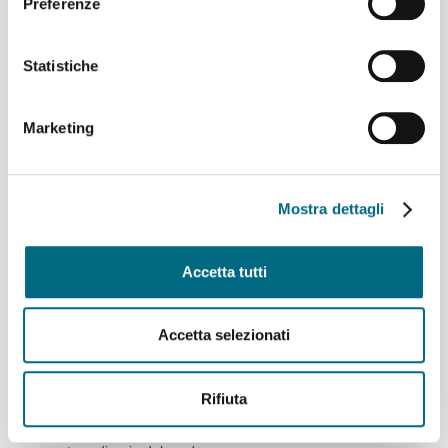
Preferenze
Funicolare Zecca Righi
Statistiche
Marketing
Mostra dettagli
Accetta tutti
Articoli recenti
Accetta selezionati
Linee 704, 705, 750, 798, 861, 864, 865 e 945 –
Variazioni ai percorsi giovedì 6 agosto
Linea 825 – Da giovedì 6 agosto servizio regolare
Rifiuta
Funicolare Zecca Righi giovedì 6 agosto temporanea
sospensione del servizio per manutenzione