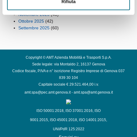
Gennaio 2026
(53)
Rifiuta
Dicembre 2025
(42)
Novembre 2025
(43)
Ottobre 2025
(42)
Settembre 2025
(60)
Copyright © AMT Azienda Mobilità e Trasporti S.p.A.
Sede legale: via Montaldo 2, 16137 Genova
Codice fiscale, P.IVA e n° iscrizione Registro Imprese di Genova 037
839 30 104
Capitale sociale € 29.521.464,00 i.v.
amt.spa@pec.amt.genova.it
-
amt.spa@amt.genova.it
ISO 50001:2018
,
ISO 37001:2016
,
ISO
9001:2015
,
ISO 45001:2018
,
ISO 14001:2015
,
UNI/PdR 125:2022