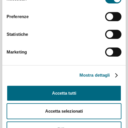
Linee AMT per l’incontro di calcio Genoa – Deportivo La
consenso
Coruña
Linee 725, 726, 925, 926 e 927 – Variazioni ai percorsi
Preferenze
domenica 9 agosto
Linea 907 temporaneo spostamento di capolinea
sabato 8 e domenica 9 agosto
Statistiche
Linee 704, 705, 750, 798, 861, 864, 865 e 945 –
Variazioni ai percorsi giovedì 6 agosto
Linea 825 – Da giovedì 6 agosto servizio regolare
Marketing
Archivi
Mostra dettagli
Agosto 2026
(9)
Luglio 2026
(64)
Accetta tutti
Giugno 2026
(46)
Maggio 2026
(48)
Aprile 2026
(43)
Accetta selezionati
Marzo 2026
(50)
Febbraio 2026
(49)