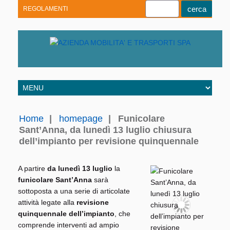
REGOLAMENTI
Youtube
Linkedin
Telegram
Facebook
Home
|
homepage
|
Funicolare
Sant’Anna, da lunedì 13 luglio chiusura
dell’impianto per revisione quinquennale
A partire
da lunedì 13 luglio
la
funicolare Sant’Anna
sarà
sottoposta a una serie di articolate
attività legate alla
revisione
quinquennale dell’impianto
, che
comprende interventi ad ampio