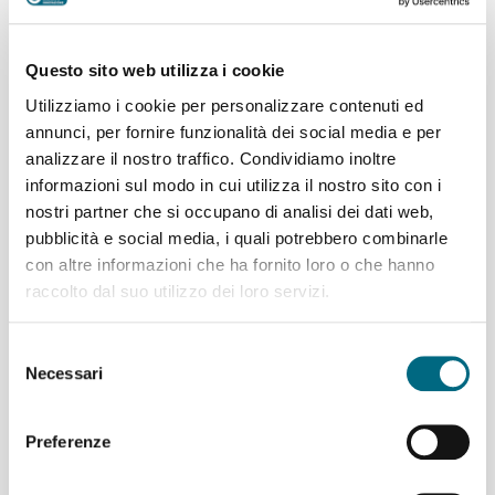
Questo sito web utilizza i cookie
Utilizziamo i cookie per personalizzare contenuti ed
annunci, per fornire funzionalità dei social media e per
analizzare il nostro traffico. Condividiamo inoltre
Funicolare Sant’Anna: dal
informazioni sul modo in cui utilizza il nostro sito con i
27 luglio l’abbonamento
nostri partner che si occupano di analisi dei dati web,
Linee periferiche e
pubblicità e social media, i quali potrebbero combinarle
Ascensori è valido sulla
con altre informazioni che ha fornito loro o che hanno
linea 36
raccolto dal suo utilizzo dei loro servizi.
Selezione
Necessari
del
consenso
Funicolare Sant’Anna,
Preferenze
martedì 14 aprile chiusura
anticipata alle ore 22.30