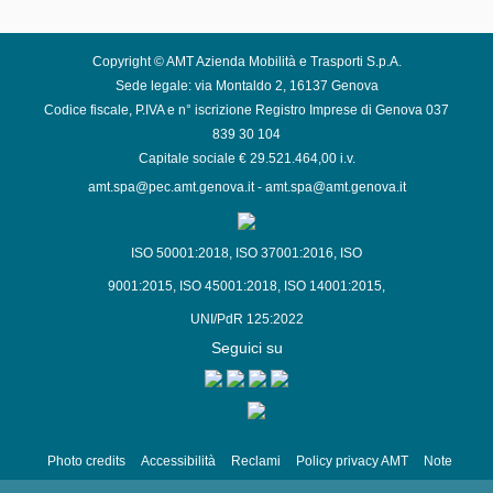
Copyright © AMT Azienda Mobilità e Trasporti S.p.A.
Sede legale: via Montaldo 2, 16137 Genova
Codice fiscale, P.IVA e n° iscrizione Registro Imprese di Genova 037
839 30 104
Capitale sociale € 29.521.464,00 i.v.
amt.spa@pec.amt.genova.it
-
amt.spa@amt.genova.it
ISO 50001:2018
,
ISO 37001:2016
,
ISO
9001:2015
,
ISO 45001:2018
,
ISO 14001:2015
,
UNI/PdR 125:2022
Seguici su
Photo credits
Accessibilità
Reclami
Policy privacy AMT
Note
Legali
Siti Tematici