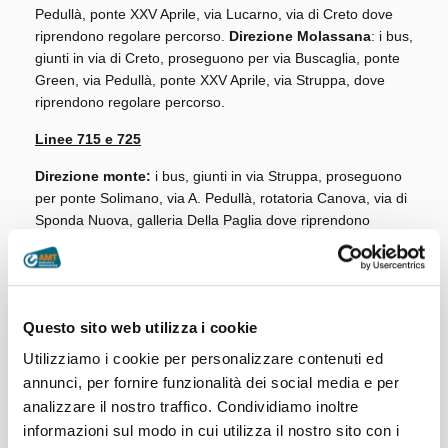
Pedullà, ponte XXV Aprile, via Lucarno, via di Creto dove
riprendono regolare percorso.
Direzione Molassana
: i bus,
giunti in via di Creto, proseguono per via Buscaglia, ponte
Green, via Pedullà, ponte XXV Aprile, via Struppa, dove
riprendono regolare percorso.
Linee 715 e 725
Direzione monte:
i bus, giunti in via Struppa, proseguono
per ponte Solimano, via A. Pedullà, rotatoria Canova, via di
Sponda Nuova, galleria Della Paglia dove riprendono
regolare percorso.
Direzione centro:
i bus, giunti in
prossimità di Prato, transitano per galleria Della Paglia, via
di Sponda Nuova, rotatoria Canova, via Pedullà, via
Adamoli, ponte Fleming, via Molassana dove riprendono
Questo sito web utilizza i cookie
regolare percorso.
Utilizziamo i cookie per personalizzare contenuti ed
Linea 726
:
i bus effettuano capolinea provvisorio presso la
annunci, per fornire funzionalità dei social media e per
rotatoria Canova, dove avvengono anche le coincidenze.
analizzare il nostro traffico. Condividiamo inoltre
Linea 728
:
i bus, in entrambe le direzioni, transitano per
informazioni sul modo in cui utilizza il nostro sito con i