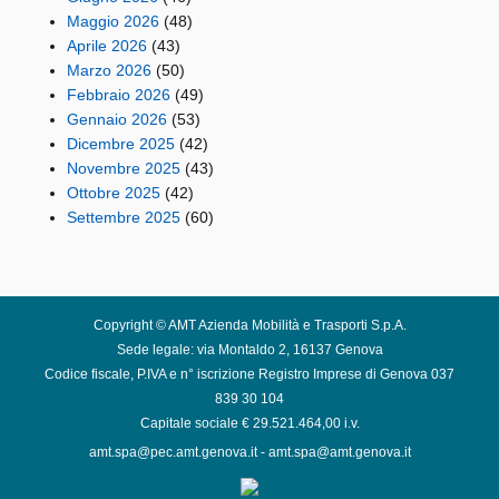
Maggio 2026
(48)
Aprile 2026
(43)
Marzo 2026
(50)
Febbraio 2026
(49)
Gennaio 2026
(53)
Dicembre 2025
(42)
Novembre 2025
(43)
Ottobre 2025
(42)
Settembre 2025
(60)
Copyright © AMT Azienda Mobilità e Trasporti S.p.A.
Sede legale: via Montaldo 2, 16137 Genova
Codice fiscale, P.IVA e n° iscrizione Registro Imprese di Genova 037
839 30 104
Capitale sociale € 29.521.464,00 i.v.
amt.spa@pec.amt.genova.it
-
amt.spa@amt.genova.it