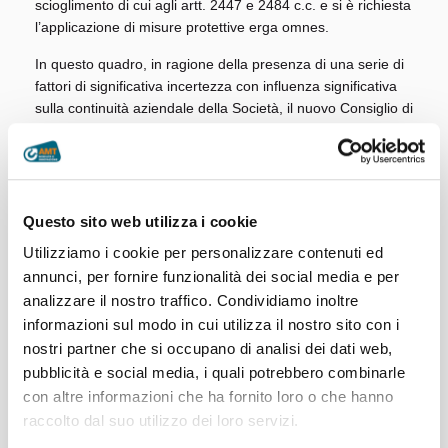
scioglimento di cui agli artt. 2447 e 2484 c.c. e si è richiesta
l’applicazione di misure protettive erga omnes.
In questo quadro, in ragione della presenza di una serie di
fattori di significativa incertezza con influenza significativa
sulla continuità aziendale della Società, il nuovo Consiglio di
Amministrazione ha preso atto di eventi ed elementi che
hanno comportato l’allungamento dei tempi di
approvazione del bilancio di esercizio 2024.
Nella seduta odierna il Consiglio ha inoltre approvato la
Questo sito web utilizza i cookie
versione aggiornata del Piano di risanamento 2025-2031,
Utilizziamo i cookie per personalizzare contenuti ed
che prevede le seguenti principali azioni strategiche:
annunci, per fornire funzionalità dei social media e per
il rafforzamento patrimoniale-finanziario della Società
analizzare il nostro traffico. Condividiamo inoltre
tramite aumento di capitale e/o finanziamenti soci,
informazioni sul modo in cui utilizza il nostro sito con i
che potranno essere erogati con una modularità di
nostri partner che si occupano di analisi dei dati web,
intervento da definire in dettaglio in funzione delle
pubblicità e social media, i quali potrebbero combinarle
dilazioni di pagamento che saranno definite ad esito
con altre informazioni che ha fornito loro o che hanno
della composizione negoziata della crisi;
raccolto dal suo utilizzo dei loro servizi.
la revisione dei Contratti di Servizio;