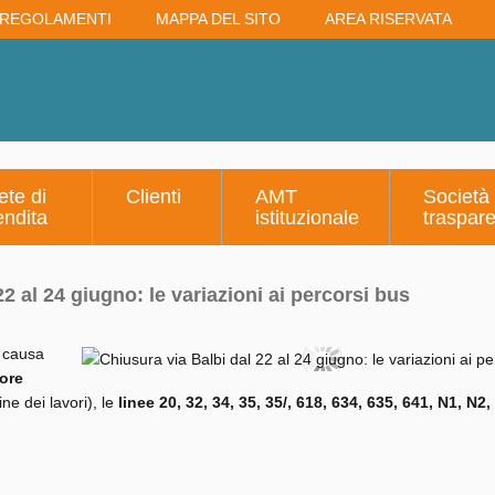
REGOLAMENTI
MAPPA DEL SITO
AREA RISERVATA
ete di
Clienti
AMT
Società
endita
istituzionale
traspar
2 al 24 giugno: le variazioni ai percorsi bus
i causa
 ore
e dei lavori), le
linee 20, 32, 34, 35, 35/, 618, 634, 635, 641, N1, N2,