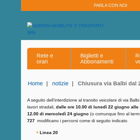
PARLA CON NOI
Rete e
Biglietti e
R
orari
Abbonamenti
v
Home
|
notizie
|
Chiusura via Balbi dal 2
A seguito dell’interdizione al transito veicolare di via Balb
lavori stradali,
dalle ore 10.00 di lunedì 22 giugno alle
12.00 di mercoledì 24 giugno
(o comunque fino al termin
727
modificano i percorsi come di seguito indicato.
Linea 20