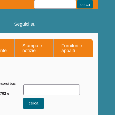
Youtube
Linkedin
Telegram
Facebook
Seguici su
Stampa e
Fornitori e
ente
notizie
appalti
 702 e