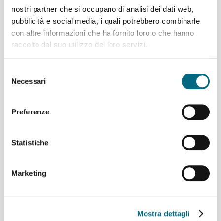
nostri partner che si occupano di analisi dei dati web,
pubblicità e social media, i quali potrebbero combinarle
con altre informazioni che ha fornito loro o che hanno
raccolto dal suo utilizzo dei loro servizi.
Metropolitana: il
Selezione
programma delle attività
Necessari
del
di manutenzione serale
consenso
mercoledì 3 e giovedì 4
giugno
Preferenze
Statistiche
Marketing
Metropolitana: il
Mostra dettagli
programma delle attività