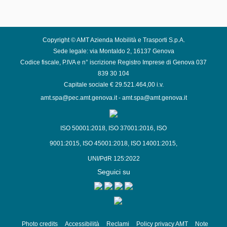
Copyright © AMT Azienda Mobilità e Trasporti S.p.A.
Sede legale: via Montaldo 2, 16137 Genova
Codice fiscale, P.IVA e n° iscrizione Registro Imprese di Genova 037
839 30 104
Capitale sociale € 29.521.464,00 i.v.
amt.spa@pec.amt.genova.it
-
amt.spa@amt.genova.it
ISO 50001:2018
,
ISO 37001:2016
,
ISO
9001:2015
,
ISO 45001:2018
,
ISO 14001:2015
,
UNI/PdR 125:2022
Seguici su
Photo credits
Accessibilità
Reclami
Policy privacy AMT
Note