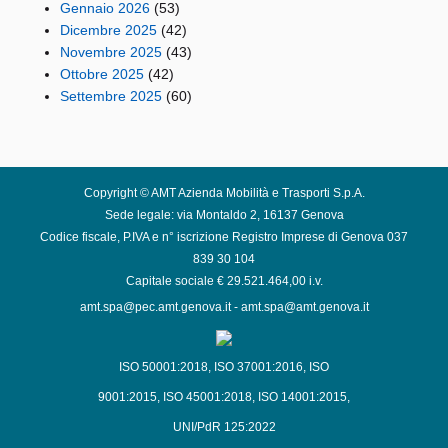
Gennaio 2026
(53)
Dicembre 2025
(42)
Novembre 2025
(43)
Ottobre 2025
(42)
Settembre 2025
(60)
Copyright © AMT Azienda Mobilità e Trasporti S.p.A.
Sede legale: via Montaldo 2, 16137 Genova
Codice fiscale, P.IVA e n° iscrizione Registro Imprese di Genova 037
839 30 104
Capitale sociale € 29.521.464,00 i.v.
amt.spa@pec.amt.genova.it
-
amt.spa@amt.genova.it
ISO 50001:2018
,
ISO 37001:2016
,
ISO
9001:2015
,
ISO 45001:2018
,
ISO 14001:2015
,
UNI/PdR 125:2022