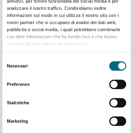
annunci, per fornire funzionalità dei social media e per
moderno, rinnovato nelle sue strutture e adeguato ai più
analizzare il nostro traffico. Condividiamo inoltre
recenti standard di sicurezza. L’impianto riprende il servizio
informazioni sul modo in cui utilizza il nostro sito con i
con il consueto orario: nei giorni feriali dalle 6.25 alle 21.40
nostri partner che si occupano di analisi dei dati web,
e nei festivi dalle 8.00 alle 20.30.
pubblicità e social media, i quali potrebbero combinarle
con altre informazioni che ha fornito loro o che hanno
raccolto dal suo utilizzo dei loro servizi.
Selezione
12/11/2021
Necessari
del
consenso
Preferenze
Statistiche
Articoli recenti
Marketing