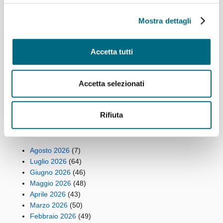
Linea 907 temporaneo spostamento di capolinea
sabato 8 e domenica 9 agosto
Mostra dettagli
Linee 704, 705, 750, 798, 861, 864, 865 e 945 –
Variazioni ai percorsi giovedì 6 agosto
Linea 825 – Da giovedì 6 agosto servizio regolare
Accetta tutti
Funicolare Zecca Righi giovedì 6 agosto temporanea
sospensione del servizio per manutenzione
straordinaria del verde
Accetta selezionati
Cremagliera Principe-Granarolo, servizio ripristinato
Rifiuta
Archivi
Agosto 2026
(7)
Luglio 2026
(64)
Giugno 2026
(46)
Maggio 2026
(48)
Aprile 2026
(43)
Marzo 2026
(50)
Febbraio 2026
(49)