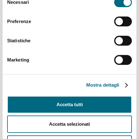
Necessari
del
Linee AMT per l’incontro di calcio Genoa – Deportivo La
consenso
Coruña
Linee 725, 726, 925, 926 e 927 – Variazioni ai percorsi
Preferenze
domenica 9 agosto
Linea 907 temporaneo spostamento di capolinea
Statistiche
sabato 8 e domenica 9 agosto
Linee 704, 705, 750, 798, 861, 864, 865 e 945 –
Variazioni ai percorsi giovedì 6 agosto
Marketing
Linea 825 – Da giovedì 6 agosto servizio regolare
Archivi
Mostra dettagli
Agosto 2026
(9)
Accetta tutti
Luglio 2026
(64)
Giugno 2026
(46)
Maggio 2026
(48)
Accetta selezionati
Aprile 2026
(43)
Marzo 2026
(50)