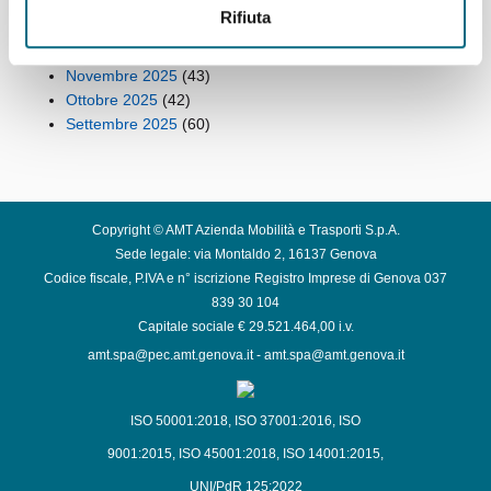
Febbraio 2026
(49)
Rifiuta
Gennaio 2026
(53)
Dicembre 2025
(42)
Novembre 2025
(43)
Ottobre 2025
(42)
Settembre 2025
(60)
Copyright © AMT Azienda Mobilità e Trasporti S.p.A.
Sede legale: via Montaldo 2, 16137 Genova
Codice fiscale, P.IVA e n° iscrizione Registro Imprese di Genova 037
839 30 104
Capitale sociale € 29.521.464,00 i.v.
amt.spa@pec.amt.genova.it
-
amt.spa@amt.genova.it
ISO 50001:2018
,
ISO 37001:2016
,
ISO
9001:2015
,
ISO 45001:2018
,
ISO 14001:2015
,
UNI/PdR 125:2022