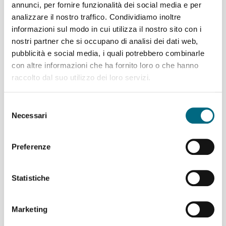
annunci, per fornire funzionalità dei social media e per
L’attività edile ha riguardato verifiche e interventi strutturali
analizzare il nostro traffico. Condividiamo inoltre
sulle opere civili, sulle carpenterie e sulle strutture del vano
informazioni sul modo in cui utilizza il nostro sito con i
corsa. In particolare sono state realizzate:
nostri partner che si occupano di analisi dei dati web,
le verifiche e gli adeguamenti strutturali (sala
pubblicità e social media, i quali potrebbero combinarle
macchine, solai);
con altre informazioni che ha fornito loro o che hanno
il risanamento del pozzo ascensore (oltre 50 metri di
raccolto dal suo utilizzo dei loro servizi.
profondità);
il rinforzo delle strutture grigliate di separazione del
Selezione
vano corsa ascensore;
Necessari
del
il completo rifacimento della scala metallica di
consenso
servizio (n. 11 piani);
il rifacimento di tutti gli intonaci interni;
Preferenze
rifacimento degli intonaci della stazione superiore,
comprese le facciate esterne e
l’impermeabilizzazione della copertura;
Statistiche
la nuova segnaletica e i percorsi podotattili per
migliorare l’accessibilità dell’impianto.
Marketing
Da domani, terminata questa articolata e complessa attività