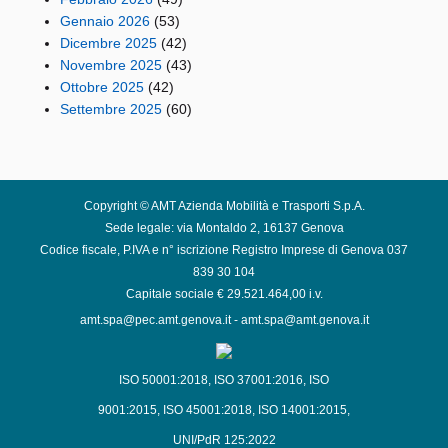
Gennaio 2026
(53)
Dicembre 2025
(42)
Novembre 2025
(43)
Ottobre 2025
(42)
Settembre 2025
(60)
Copyright © AMT Azienda Mobilità e Trasporti S.p.A.
Sede legale: via Montaldo 2, 16137 Genova
Codice fiscale, P.IVA e n° iscrizione Registro Imprese di Genova 037
839 30 104
Capitale sociale € 29.521.464,00 i.v.
amt.spa@pec.amt.genova.it
-
amt.spa@amt.genova.it
ISO 50001:2018
,
ISO 37001:2016
,
ISO
9001:2015
,
ISO 45001:2018
,
ISO 14001:2015
,
UNI/PdR 125:2022