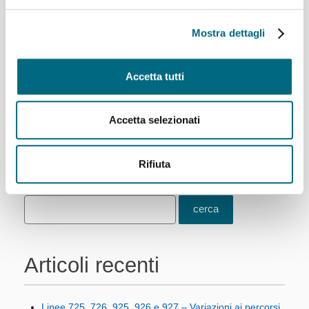
di revisione, l’ascensore sarà nuovamente operativo.
Ricordiamo che l’impianto, a parte la partenza di domani
Mostra dettagli
delle ore 8, è aperto tutti i giorni dalle ore 6.55 alle ore
0.40.
Accetta tutti
Da domenica 15 agosto
sarà sospeso il servizio
sostitutivo bus che era stato attivato durante i lavori.
Accetta selezionati
12/08/2021
Rifiuta
Articoli recenti
Linee 725, 726, 925, 926 e 927 – Variazioni ai percorsi