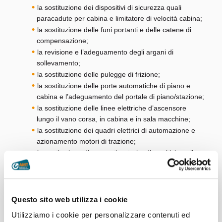
la sostituzione dei dispositivi di sicurezza quali
paracadute per cabina e limitatore di velocità cabina;
la sostituzione delle funi portanti e delle catene di
compensazione;
la revisione e l’adeguamento degli argani di
sollevamento;
la sostituzione delle pulegge di frizione;
la sostituzione delle porte automatiche di piano e
cabina e l’adeguamento del portale di piano/stazione;
la sostituzione delle linee elettriche d’ascensore
lungo il vano corsa, in cabina e in sala macchine;
la sostituzione dei quadri elettrici di automazione e
azionamento motori di trazione;
la sostituzione di ammortizzatori e dispositivi per il
controllo della corsa nel vano;
l’implementazione di nuovi e sofisticati sistemi
dedicati al soccorso ai passeggeri in caso di cabina
bloccata.
Questo sito web utilizza i cookie
Attività edile
Utilizziamo i cookie per personalizzare contenuti ed