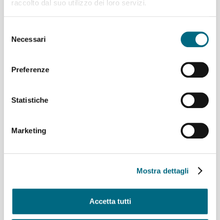
raccolto dal suo utilizzo dei loro servizi.
Selezione
L’ascensore di Quezzi
Necessari
del
torna in servizio
consenso
Preferenze
Statistiche
Marketing
Ascensore di via Bari:
sospensione temporanea
del servizio da martedì 30
dicembre
Mostra dettagli
Accetta tutti