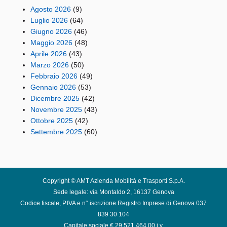
Agosto 2026
(9)
Luglio 2026
(64)
Giugno 2026
(46)
Maggio 2026
(48)
Aprile 2026
(43)
Marzo 2026
(50)
Febbraio 2026
(49)
Gennaio 2026
(53)
Dicembre 2025
(42)
Novembre 2025
(43)
Ottobre 2025
(42)
Settembre 2025
(60)
Copyright © AMT Azienda Mobilità e Trasporti S.p.A.
Sede legale: via Montaldo 2, 16137 Genova
Codice fiscale, P.IVA e n° iscrizione Registro Imprese di Genova 037
839 30 104
Capitale sociale € 29.521.464,00 i.v.