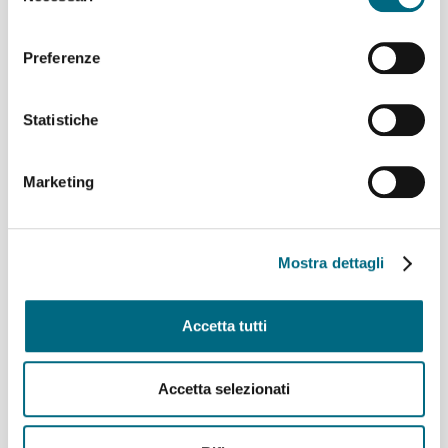
Linea 907 temporaneo spostamento di capolinea
consenso
sabato 8 e domenica 9 agosto
Linee 704, 705, 750, 798, 861, 864, 865 e 945 –
Preferenze
Variazioni ai percorsi giovedì 6 agosto
Linea 825 – Da giovedì 6 agosto servizio regolare
Funicolare Zecca Righi giovedì 6 agosto temporanea
Statistiche
sospensione del servizio per manutenzione
straordinaria del verde
Cremagliera Principe-Granarolo, servizio ripristinato
Marketing
Archivi
Mostra dettagli
Agosto 2026
(7)
Luglio 2026
(64)
Accetta tutti
Giugno 2026
(46)
Maggio 2026
(48)
Aprile 2026
(43)
Accetta selezionati
Marzo 2026
(50)
Febbraio 2026
(49)