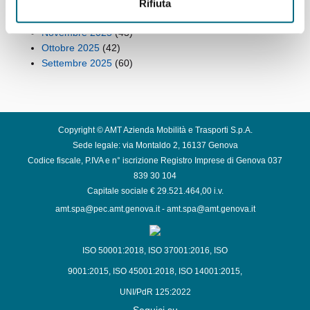
Gennaio 2026
(53)
Rifiuta
Dicembre 2025
(42)
Novembre 2025
(43)
Ottobre 2025
(42)
Settembre 2025
(60)
Copyright © AMT Azienda Mobilità e Trasporti S.p.A.
Sede legale: via Montaldo 2, 16137 Genova
Codice fiscale, P.IVA e n° iscrizione Registro Imprese di Genova 037
839 30 104
Capitale sociale € 29.521.464,00 i.v.
amt.spa@pec.amt.genova.it
-
amt.spa@amt.genova.it
ISO 50001:2018
,
ISO 37001:2016
,
ISO
9001:2015
,
ISO 45001:2018
,
ISO 14001:2015
,
UNI/PdR 125:2022