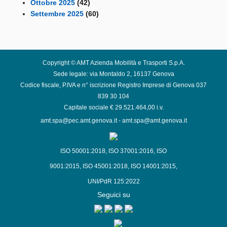
Ottobre 2025
(42)
Settembre 2025
(60)
Copyright © AMT Azienda Mobilità e Trasporti S.p.A.
Sede legale: via Montaldo 2, 16137 Genova
Codice fiscale, P.IVA e n° iscrizione Registro Imprese di Genova 037
839 30 104
Capitale sociale € 29.521.464,00 i.v.
amt.spa@pec.amt.genova.it
-
amt.spa@amt.genova.it
ISO 50001:2018
,
ISO 37001:2016
,
ISO
9001:2015
,
ISO 45001:2018
,
ISO 14001:2015
,
UNI/PdR 125:2022
Seguici su