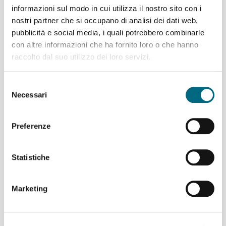
Per saperne di più
informazioni sul modo in cui utilizza il nostro sito con i
nostri partner che si occupano di analisi dei dati web,
pubblicità e social media, i quali potrebbero combinarle
con altre informazioni che ha fornito loro o che hanno
raccolto dal suo utilizzo dei loro servizi.
Funicolare Zecca Righi giovedì 6
agosto temporanea sospensione del
servizio per manutenzione
Selezione
straordinaria del verde
Necessari
del
consenso
Nella giornata di
giovedì 6 agosto
la
Preferenze
funicolare Zecca Righi
sospenderà
temporaneamente il servizio per
consentire lo svolgimento di
attività
Statistiche
straordinaria di taglio e
manutenzione del verde
lungo la
linea. L’
ultima partenza
sarà alle
ore
Marketing
08.40
e il
servizio riprenderà
con la
corsa delle
ore 12.20
.
Contestualmente alla chiusura della