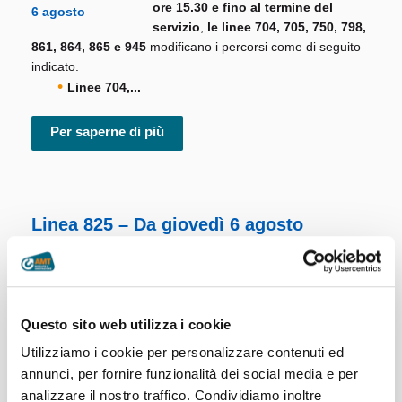
ore 15.30 e fino al termine del
servizio
,
le linee
704, 705, 750, 798,
861, 864, 865 e 945
modificano i percorsi come di seguito
indicato.
Linee 704,...
Per saperne di più
Linea 825 – Da giovedì 6 agosto
servizio regolare
A seguito della riapertura della SP81
di San Fermo, a partire da giovedì 6
Questo sito web utilizza i cookie
agosto, la corsa delle ore
14.45
della
linea 825
Busalla FS – Vallenzona
Utilizziamo i cookie per personalizzare contenuti ed
torna regolare. ...
annunci, per fornire funzionalità dei social media e per
analizzare il nostro traffico. Condividiamo inoltre