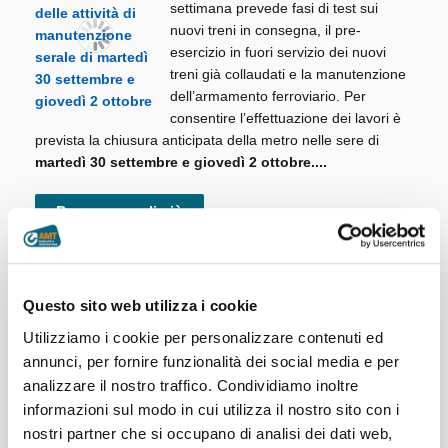
settimana prevede fasi di test sui
nuovi treni in consegna, il pre-
esercizio in fuori servizio dei nuovi
treni già collaudati e la manutenzione
dell’armamento ferroviario. Per
consentire l’effettuazione dei lavori è
prevista la chiusura anticipata della metro nelle sere di
martedì 30 settembre e giovedì 2 ottobre....
Per saperne di più
Questo sito web utilizza i cookie
Ferrovia Genova Casella
Utilizziamo i cookie per personalizzare contenuti ed
annunci, per fornire funzionalità dei social media e per
Si informa che, per motivi tecnici,
analizzare il nostro traffico. Condividiamo inoltre
domenica 28 settembre la corsa
informazioni sul modo in cui utilizza il nostro sito con i
delle ore 09.06 da Casella verrà
nostri partner che si occupano di analisi dei dati web,
effettuata con bus sostitutivo.
...