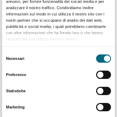
annunci, per fornire funzionalità dei social media e per
chiusura anticipata della metro nelle
analizzare il nostro traffico. Condividiamo inoltre
sere di
lunedì 3, martedì 4, mercoledì 5 e giovedì 6
informazioni sul modo in cui utilizza il nostro sito con i
febbraio
. Le ultime partenze saranno
alle ore 21.10 da...
nostri partner che si occupano di analisi dei dati web,
pubblicità e social media, i quali potrebbero combinarle
Per saperne di più
con altre informazioni che ha fornito loro o che hanno
raccolto dal suo utilizzo dei loro servizi.
Selezione
Linee 374 e T374, temporanea
Necessari
del
variazione di percorso per chiusura
consenso
tratto via Cancelliere
Preferenze
Si informa che, a causa
dell’interdizione di un tratto di via
Statistiche
Cancelliere, a partire da
venerdì 31
gennaio
la
linea 374
e il
taxibus
T374
modificano il percorso come di
Marketing
seguito indicato. I bus, giunti in via
Acquarone, svoltano in via Ferrari e