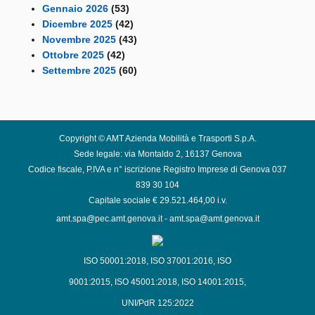
Gennaio 2026
(53)
Dicembre 2025
(42)
Novembre 2025
(43)
Ottobre 2025
(42)
Settembre 2025
(60)
Copyright © AMT Azienda Mobilità e Trasporti S.p.A.
Sede legale: via Montaldo 2, 16137 Genova
Codice fiscale, P.IVA e n° iscrizione Registro Imprese di Genova 037
839 30 104
Capitale sociale € 29.521.464,00 i.v.
amt.spa@pec.amt.genova.it
-
amt.spa@amt.genova.it
ISO 50001:2018
,
ISO 37001:2016
,
ISO
9001:2015
,
ISO 45001:2018
,
ISO 14001:2015
,
UNI/PdR 125:2022