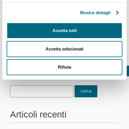
proseguono per via Cancelliere, dove
riprendono regolare percorso.
Mostra dettagli
Immagine da Google Maps
...
Accetta tutti
Per saperne di più
Accetta selezionati
Rifiuta
Precedente
1
2
3
Successivo
Articoli recenti