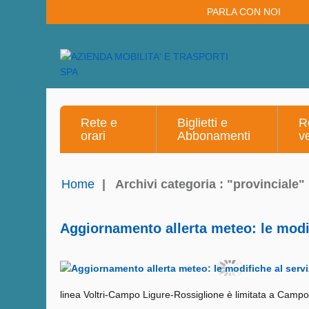
PARLA CON NOI
Rete e
Biglietti e
R
orari
Abbonamenti
v
Home
|
Archivi categoria : "provinciale"
Aggiornamento allerta meteo: le modif
linea Voltri-Campo Ligure-Rossiglione è limitata a Campo 