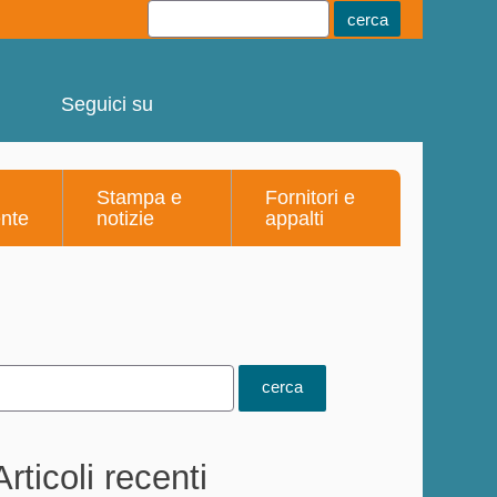
Youtube
Linkedin
Telegram
Facebook
Seguici su
Stampa e
Fornitori e
ente
notizie
appalti
Articoli recenti