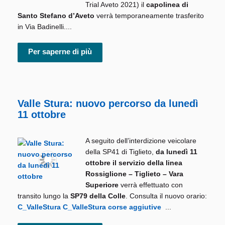
Trial Aveto 2021) il
capolinea di
Santo Stefano d’Aveto
verrà temporaneamente trasferito
in Via Badinelli....
Per saperne di più
Valle Stura: nuovo percorso da lunedì
11 ottobre
A seguito dell’interdizione veicolare
della SP41 di Tiglieto,
da lunedì 11
ottobre il servizio della linea
Rossiglione – Tiglieto – Vara
Superiore
verrà effettuato con
transito lungo la
SP79 della Colle
. Consulta il nuovo orario:
C_ValleStura
C_ValleStura corse aggiutive
...