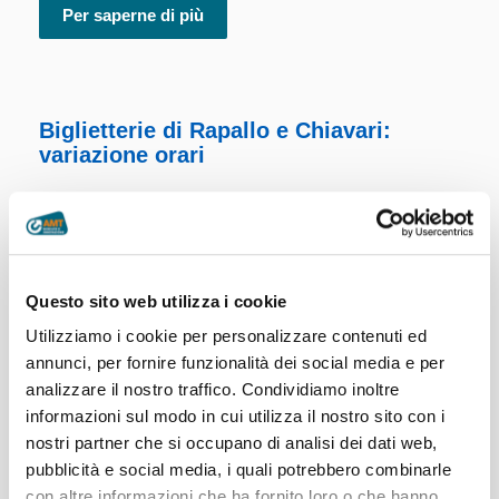
Per saperne di più
Biglietterie di Rapallo e Chiavari:
variazione orari
Si informa che, per motivi tecnici, gli
orari di apertura al pubblico delle
biglietterie provinciali subiranno le
seguenti limitazioni.
Biglietteria di
Questo sito web utilizza i cookie
Rapallo
: mercoledì 13 ottobre sarà
Utilizziamo i cookie per personalizzare contenuti ed
aperta fino alle ore 12.45.
Biglietteria di Chiavari
: sabato
16 ottobre chiusa. Ci scusiamo per il disagio....
annunci, per fornire funzionalità dei social media e per
analizzare il nostro traffico. Condividiamo inoltre
Per saperne di più
informazioni sul modo in cui utilizza il nostro sito con i
nostri partner che si occupano di analisi dei dati web,
pubblicità e social media, i quali potrebbero combinarle
con altre informazioni che ha fornito loro o che hanno