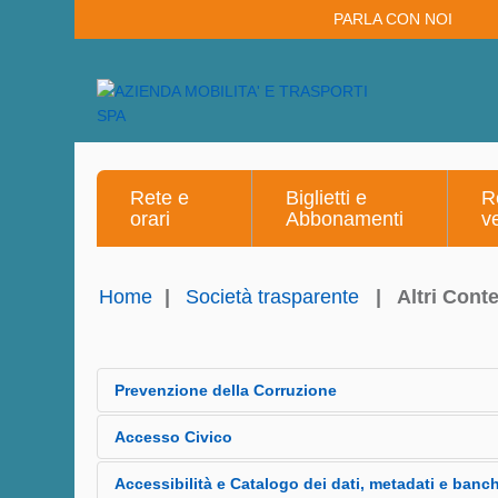
PARLA CON NOI
Rete e
Biglietti e
R
orari
Abbonamenti
v
Home
|
Società trasparente
|
Altri Cont
Prevenzione della Corruzione
Piano triennale per la prevenzione della corr
Accesso Civico
231/01
Accesso Civico Semplice
Accessibilità e Catalogo dei dati, metadati e banch
MOGC190 Misure di prevenzione della c