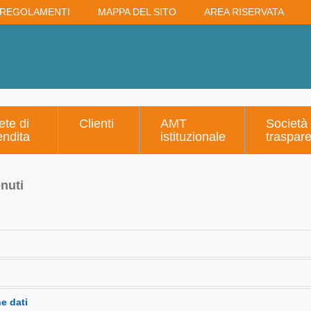
REGOLAMENTI
MAPPA DEL SITO
AREA RISERVATA
ete di
Clienti
AMT
Società
endita
istituzionale
traspar
enuti
uzione e della trasparenza/Misure di prevenzione della corruzione i
e dati
orruzione integrative (2026-2028)