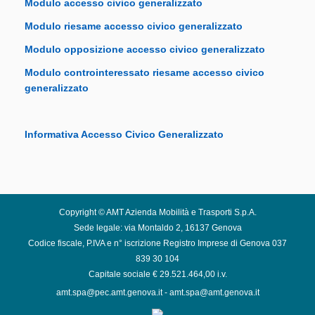
Modulo accesso civico generalizzato
Modulo riesame accesso civico generalizzato
Modulo opposizione accesso civico generalizzato
Modulo controinteressato riesame accesso civico
generalizzato
Informativa Accesso Civico Generalizzato
Copyright © AMT Azienda Mobilità e Trasporti S.p.A.
Sede legale: via Montaldo 2, 16137 Genova
Codice fiscale, P.IVA e n° iscrizione Registro Imprese di Genova 037
839 30 104
Capitale sociale € 29.521.464,00 i.v.
amt.spa@pec.amt.genova.it
-
amt.spa@amt.genova.it