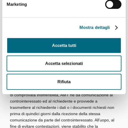
allegata copia del documento d’identità;
Marketing
sottoscritta e presentata unitamente alla copia del
documento d’identità;
etc.
Mostra dettagli
AMT è tenuta a dare riscontro alla richiesta con un
provvedimento espresso entro il termine di 30 giorni,
termine sospeso fino al pronunciamento degli eventuali
Accetta tutti
controinteressati, che hanno tempo 10 giorni dal
ricevimento della comunicazione da parte degli uffici di AMT
per presentare una motivata opposizione. Decorso tale
Accetta selezionati
termine, AMT provvede sulla richiesta, accertata la
ricezione della comunicazione.
Rifiuta
In caso di accoglimento della richiesta di accesso civico
nonostante l’opposizione del controinteressato, salvi i casi
di comprovata indifferibilità, AMT ne dà comunicazione al
controinteressato ed al richiedente e provvede a
trasmettere al richiedente i dati o i documenti richiesti non
prima di quindici giorni dalla ricezione della stessa
comunicazione da parte del controinteressato. All’uopo, al
fine di evitare contestazioni, viene stabilito che la