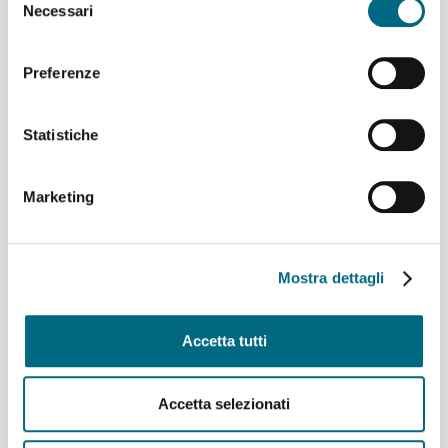
Necessari
del
Linee AMT per l’incontro di calcio Genoa – Deportivo La
consenso
Coruña
Preferenze
Linee 725, 726, 925, 926 e 927 – Variazioni ai percorsi
domenica 9 agosto
Linea 907 temporaneo spostamento di capolinea
Statistiche
sabato 8 e domenica 9 agosto
Linee 704, 705, 750, 798, 861, 864, 865 e 945 –
Variazioni ai percorsi giovedì 6 agosto
Marketing
Linea 825 – Da giovedì 6 agosto servizio regolare
Archivi
Mostra dettagli
Agosto 2026
(9)
Accetta tutti
Luglio 2026
(64)
Giugno 2026
(46)
Maggio 2026
(48)
Accetta selezionati
Aprile 2026
(43)
Marzo 2026
(50)