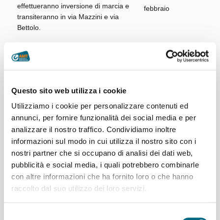
effettueranno inversione di marcia e
transiteranno in via Mazzini e via
Bettolo.
Percorso invariato per le corse in partenza da Camogli FS
e dirette a Ruta/San Rocco.
Le variazioni saranno attive
dalle 8:30 alle 12:30 e dalle
13:30 alle 17:30
.
Questo sito web utilizza i cookie
Utilizziamo i cookie per personalizzare contenuti ed
annunci, per fornire funzionalità dei social media e per
31/01/2025
analizzare il nostro traffico. Condividiamo inoltre
informazioni sul modo in cui utilizza il nostro sito con i
nostri partner che si occupano di analisi dei dati web,
pubblicità e social media, i quali potrebbero combinarle
con altre informazioni che ha fornito loro o che hanno
raccolto dal suo utilizzo dei loro servizi.
Articoli recenti
Selezione