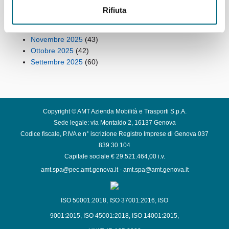
Febbraio 2026
(49)
Rifiuta
Gennaio 2026
(53)
Dicembre 2025
(42)
Novembre 2025
(43)
Ottobre 2025
(42)
Settembre 2025
(60)
Copyright © AMT Azienda Mobilità e Trasporti S.p.A.
Sede legale: via Montaldo 2, 16137 Genova
Codice fiscale, P.IVA e n° iscrizione Registro Imprese di Genova 037
839 30 104
Capitale sociale € 29.521.464,00 i.v.
amt.spa@pec.amt.genova.it
-
amt.spa@amt.genova.it
ISO 50001:2018
,
ISO 37001:2016
,
ISO
9001:2015
,
ISO 45001:2018
,
ISO 14001:2015
,