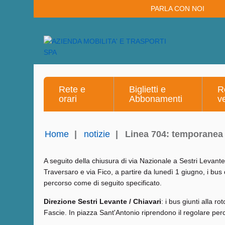
PARLA CON NOI
Rete e
Biglietti e
R
orari
Abbonamenti
v
Home
|
notizie
|
Linea 704: temporanea 
A seguito della chiusura di via Nazionale a Sestri Levante
Traversaro e via Fico, a partire da lunedì 1 giugno, i bus
percorso come di seguito specificato.
Direzione Sestri Levante / Chiavari
: i bus giunti alla r
Fascie. In piazza Sant'Antonio riprendono il regolare per