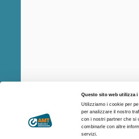
Questo sito web utilizza i
Utilizziamo i cookie per pe
per analizzare il nostro tra
Copyright © AMT Azienda Mobilità e Trasporti S.p.A.
Sede legale: via Montaldo 2, 16137 Genova
con i nostri partner che si
Codice fiscale, P.IVA e n° iscrizione Registro Imprese di Genova 
combinarle con altre inform
Capitale sociale € 29.521.464,00 i.v.
servizi.