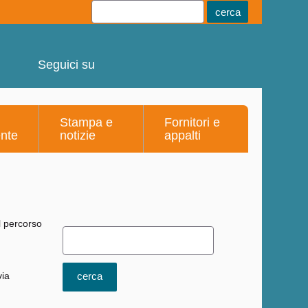
Youtube
Linkedin
Telegram
Facebook
Seguici su
Stampa e
Fornitori e
ente
notizie
appalti
via