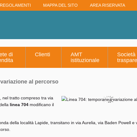
REGOLAMENTI
MAPPA DEL SITO
AREA RISERVATA
ete di
Clienti
AMT
Società
endita
istituzionale
traspar
variazione al percorso
, nel tratto compreso tra via
 della
linea 704
modificano il
otonda della località Lapide, transitano in via Aurelia, via Baden Powell e 
corso.