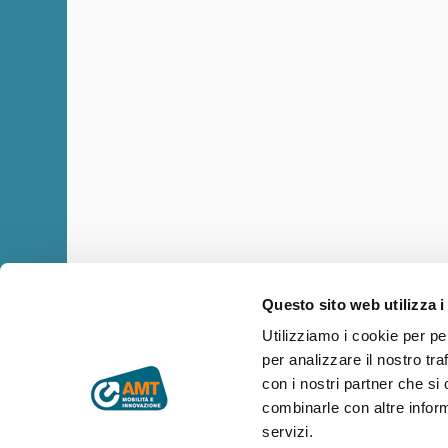
Questo sito web utilizza i
Utilizziamo i cookie per pe
per analizzare il nostro tra
Copyright © AMT Azienda Mobilità e Trasporti S.p.A.
Sede legale: via Montaldo 2, 16137 Genova
con i nostri partner che si
Codice fiscale, P.IVA e n° iscrizione Registro Imprese di Genova 
combinarle con altre inform
Capitale sociale € 29.521.464,00 i.v.
servizi.