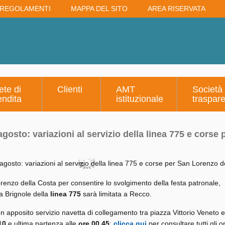
REGOLAMENTI
MAPPA DEL SITO
AREA RISERVATA
ete di
Clienti
AMT
Società
endita
istituzionale
traspar
agosto: variazioni al servizio della linea 775 e corse
renzo della Costa per consentire lo svolgimento della festa patronale,
 Brignole della
linea 775
sarà limitata a Recco.
 un apposito servizio navetta di collegamento tra piazza Vittorio Veneto e
10
e ultima partenza alle
ore 00.45
:
clicca qui
per consultare tutti gli or