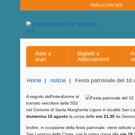
PARLA CON NOI
Rete e
Biglietti e
R
orari
Abbonamenti
v
Home
|
notizie
|
Festa patronale del 10 
A seguito dell'interdizione al
transito veicolare della SS1
nel Comune di Santa Margherita Ligure in località San Lo
domenica 10 agosto
la corsa delle
ore 21.30
da Genova
Inoltre, in occasione della festa patronale, viene istituito
San Lorenzo della Costa, con la prima corsa alle
ore 18.