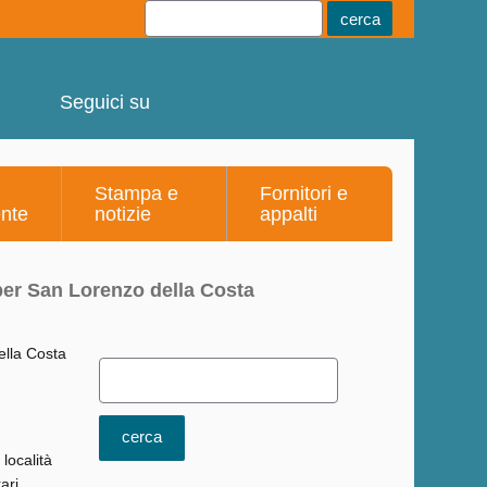
Youtube
Linkedin
Telegram
Facebook
Seguici su
Stampa e
Fornitori e
ente
notizie
appalti
 per San Lorenzo della Costa
 località
ari.