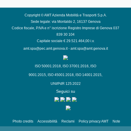
Copyright © AMT Azienda Mobilità e Trasporti S.p.A.
Sede legale: via Montaldo 2, 16137 Genova
Codice fiscale, P.IVA e n° iscrizione Registro Imprese di Genova 037
839 30 104
Capitale sociale € 29.521.464,00 i.v.
amt.spa@pec.amt.genova.it
-
amt.spa@amt.genova.it
ISO 50001:2018
,
ISO 37001:2016
,
ISO
9001:2015
,
ISO 45001:2018
,
ISO 14001:2015
,
UNI/PdR 125:2022
Seguici su
Photo credits
Accessibilità
Reclami
Policy privacy AMT
Note
Legali
Siti Tematici