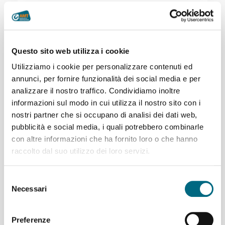
Fascicolo del Cittadino
Questo sito web utilizza i cookie
Utilizziamo i cookie per personalizzare contenuti ed
Rinnovo
annunci, per fornire funzionalità dei social media e per
analizzare il nostro traffico. Condividiamo inoltre
informazioni sul modo in cui utilizza il nostro sito con i
Se sei già titolare di una card CityPass AMT, il
nostri partner che si occupano di analisi dei dati web,
rinnovo è molto più veloce tramite:
pubblicità e social media, i quali potrebbero combinarle
con altre informazioni che ha fornito loro o che hanno
Fascicolo del cittadino
raccolto dal suo utilizzo dei loro servizi.
APP AMT
Puoi scegliere la data di inizio validità entro 30 giorni dall’acquisto
Selezione
Necessari
del
consenso
Preferenze