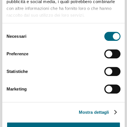
pubblicità e social media, i quali potrebbero combinarle
con altre informazioni che ha fornito loro o che hanno
04/10/2019
raccolto dal suo utilizzo dei loro servizi.
Selezione
Necessari
del
consenso
Preferenze
Articoli recenti
Statistiche
Linee AMT per l’incontro di calcio Genoa – Deportivo La
Coruña
Linee 725, 726, 925, 926 e 927 – Variazioni ai percorsi
Marketing
domenica 9 agosto
Linea 907 temporaneo spostamento di capolinea
sabato 8 e domenica 9 agosto
Mostra dettagli
Linee 704, 705, 750, 798, 861, 864, 865 e 945 –
Variazioni ai percorsi giovedì 6 agosto
Linea 825 – Da giovedì 6 agosto servizio regolare