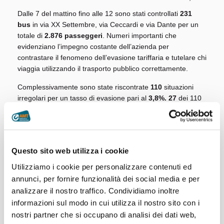
Dalle 7 del mattino fino alle 12 sono stati controllati
231
bus
in via XX Settembre, via Ceccardi e via Dante per un
totale di
2.876 passeggeri
. Numeri importanti che
evidenziano l’impegno costante dell’azienda per
contrastare il fenomeno dell’evasione tariffaria e tutelare chi
viaggia utilizzando il trasporto pubblico correttamente.
Complessivamente sono state riscontrate
110
situazioni
irregolari per un tasso di evasione pari al
3,8%.
27
dei 110
sanzionati hanno regolarizzato immediatamente la loro
posizione pagando al Verificatore l’oblazione di euro 41,50.
La continuità dei controlli dei VTV rappresenta il punto
cardine del piano dell’Azienda nella lotta all’evasione
Questo sito web utilizza i cookie
tariffaria. Un importante valore aggiunto alle attività dei
Utilizziamo i cookie per personalizzare contenuti ed
Verificatori è rappresentato dal supporto della Polizia
annunci, per fornire funzionalità dei social media e per
Municipale: la presenza degli agenti consente infatti una più
analizzare il nostro traffico. Condividiamo inoltre
efficace identificazione dei trasgressori e delle false
informazioni sul modo in cui utilizza il nostro sito con i
dichiarazioni di identità.
nostri partner che si occupano di analisi dei dati web,