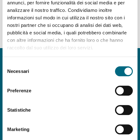
annunci, per fornire funzionalità dei social media e per
analizzare il nostro traffico. Condividiamo inoltre
Partenze dal capolinea della linea T28
informazioni sul modo in cui utilizza il nostro sito con i
nostri partner che si occupano di analisi dei dati web,
del giorno 09/08/2026 - servizio agostino STANDARD,
pubblicità e social media, i quali potrebbero combinarle
giorno festivo
con altre informazioni che ha fornito loro o che hanno
raccolto dal suo utilizzo dei loro servizi.
Copyright © AMT Azienda Mobilità e Trasporti S.p.A.
Sede legale: via Montaldo 2, 16137 Genova
Selezione
Codice fiscale, P.IVA e n° iscrizione Registro Imprese di Genova 037
Necessari
del
839 30 104
consenso
Capitale sociale € 29.521.464,00 i.v.
Preferenze
amt.spa@pec.amt.genova.it
-
amt.spa@amt.genova.it
Statistiche
ISO 50001:2018
,
ISO 37001:2016
,
ISO
9001:2015
,
ISO 45001:2018
,
ISO 14001:2015
,
Marketing
UNI/PdR 125:2022
Seguici su