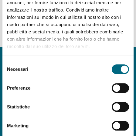
annunci, per fornire funzionalità dei social media e per
analizzare il nostro traffico. Condividiamo inoltre
Partenze dal capolinea della linea T385
informazioni sul modo in cui utilizza il nostro sito con i
nostri partner che si occupano di analisi dei dati web,
del giorno 07/08/2026 - servizio agostino STANDARD,
pubblicità e social media, i quali potrebbero combinarle
giorno feriale
con altre informazioni che ha fornito loro o che hanno
raccolto dal suo utilizzo dei loro servizi.
Copyright © AMT Azienda Mobilità e Trasporti S.p.A.
Sede legale: via Montaldo 2, 16137 Genova
Selezione
Codice fiscale, P.IVA e n° iscrizione Registro Imprese di Genova 037
Necessari
del
839 30 104
consenso
Capitale sociale € 29.521.464,00 i.v.
Preferenze
amt.spa@pec.amt.genova.it
-
amt.spa@amt.genova.it
Statistiche
ISO 50001:2018
,
ISO 37001:2016
,
ISO
9001:2015
,
ISO 45001:2018
,
ISO 14001:2015
,
Marketing
UNI/PdR 125:2022
Seguici su