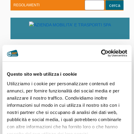
REGOLAMENTI
Youtube
Linkedin
Telegram
Facebook
Home
|
Società trasparente
|
Selezione del
Questo sito web utilizza i cookie
Personale
|
Selezione Responsabile
Sviluppo Progetti Mobilità
Utilizziamo i cookie per personalizzare contenuti ed
annunci, per fornire funzionalità dei social media e per
analizzare il nostro traffico. Condividiamo inoltre
Selezione Responsabile Sviluppo
informazioni sul modo in cui utilizza il nostro sito con i
Progetti Mobilità
nostri partner che si occupano di analisi dei dati web,
Avviso di Selezione
pubblicità e social media, i quali potrebbero combinarle
Esito
con altre informazioni che ha fornito loro o che hanno
raccolto dal suo utilizzo dei loro servizi.