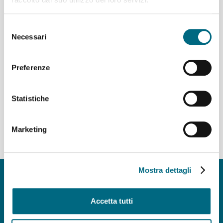
Selezione
Necessari
del
consenso
Preferenze
Statistiche
Marketing
Mostra dettagli
Copyright © AMT Azienda Mobilità e Trasporti S.p.A.
Sede legale: via Montaldo 2, 16137 Genova
Codice fiscale, P.IVA e n° iscrizione Registro Imprese di Genova 037
Accetta tutti
839 30 104
Capitale sociale € 29.521.464,00 i.v.