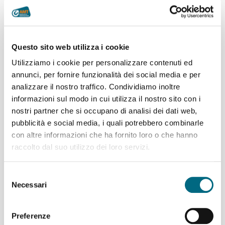
qualificazione per essere ammessi a partecipare alla prima
gara limitatamente alle sottocategorie CD2, CD3 e CD6:
ore 12:00 del 28/03/2018, secondo le modalità indicate nel
Regolamento di Qualificazione.
Indirizzo di spedizione/consegna del plico, secondo termini
Questo sito web utilizza i cookie
e modalità indicati nel Regolamento: Azienda Mobilità e
Utilizziamo i cookie per personalizzare contenuti ed
Trasporti Genova S.p.A. - Via L. Montaldo 2 - 16137
annunci, per fornire funzionalità dei social media e per
GENOVA
analizzare il nostro traffico. Condividiamo inoltre
Chiarimenti o informazioni a mezzo
PEC
informazioni sul modo in cui utilizza il nostro sito con i
garecontratti@pec.amt.genova.it
citando l'oggetto della
nostri partner che si occupano di analisi dei dati web,
procedura, il nominativo e l'indirizzo completo del
richiedente.
pubblicità e social media, i quali potrebbero combinarle
Avviso di Gara inviato il giorno 02.02.2018 per la
con altre informazioni che ha fornito loro o che hanno
pubblicazione sulla GUUE.
raccolto dal suo utilizzo dei loro servizi.
Si invitano i soggetti partecipanti, nel loro diretto
interesse, a prendere visione e visitare il sito internet
Selezione
sopra indicato periodicamente, al fine di recepire
Necessari
del
eventuali “errata corrige” e/o chiarimenti e/o
consenso
informazioni relativi all’appalto.
Preferenze