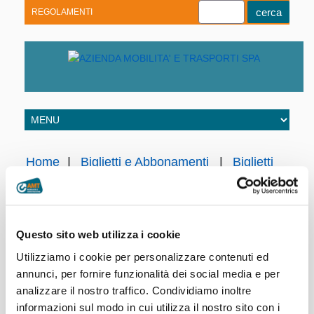
REGOLAMENTI
Youtube
Linkedin
Telegram
Facebook
Home
|
Biglietti e Abbonamenti
|
Biglietti
turistici
|
Biglietto una corsa singola linea
782 Santa Margherita Ligure – Portofino
Questo sito web utilizza i cookie
Il biglietto di
corsa semplice
(€ 5,00) vale una corsa sulla
linea 782
Utilizziamo i cookie per personalizzare contenuti ed
che collega Santa Margherita Ligure a Portofino.
annunci, per fornire funzionalità dei social media e per
analizzare il nostro traffico. Condividiamo inoltre
Il biglietto deve essere convalidato e conservato per tutta la
informazioni sul modo in cui utilizza il nostro sito con i
durata del viaggio ed esibito al personale di verifica in caso