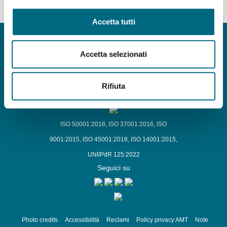
Accetta tutti
Copyright © AMT Azienda Mobilità e Trasporti S.p.A.
Sede legale: via Montaldo 2, 16137 Genova
Accetta selezionati
Codice fiscale, P.IVA e n° iscrizione Registro Imprese di Genova 037
839 30 104
Capitale sociale € 29.521.464,00 i.v.
Rifiuta
amt.spa@pec.amt.genova.it
-
amt.spa@amt.genova.it
ISO 50001:2018
,
ISO 37001:2016
,
ISO
9001:2015
,
ISO 45001:2018
,
ISO 14001:2015
,
UNI/PdR 125:2022
Seguici su
Photo credits
Accessibilità
Reclami
Policy privacy AMT
Note