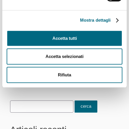
stadio Luigi Ferraris, sarà attivo il servizio delle linee BM
(Molassana - Stadio) con arrivo a piazzale Marassi, CM
(Caricamento - Stadio) e KM (piazzale Kennedy - Stadio)
Mostra dettagli
con arrivo a via Bonifacio, SM (piazza Acquaverde -
Stadio)...
Accetta tutti
Per saperne di più
Accetta selezionati
Primo
Precedente
1151
1152
1153
Rifiuta
Successivo
Ultimo