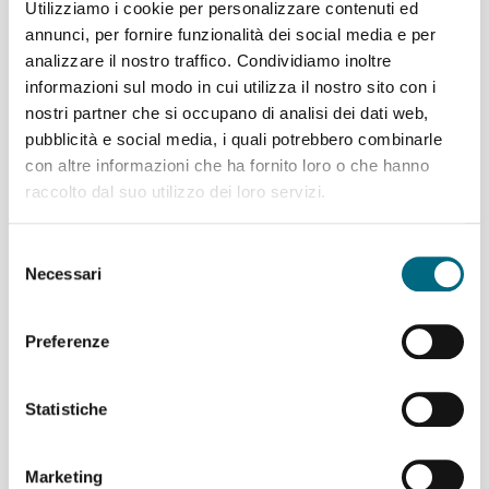
Utilizziamo i cookie per personalizzare contenuti ed
temporaneamente il servizio per
consentire lo svolgimento di alcuni
annunci, per fornire funzionalità dei social media e per
interventi di manutenzione
analizzare il nostro traffico. Condividiamo inoltre
straordinaria prescritti dall’Ente di
informazioni sul modo in cui utilizza il nostro sito con i
Controllo del Ministero dei Trasporti
nostri partner che si occupano di analisi dei dati web,
(USTIF). I lavori ed il collaudo
pubblicità e social media, i quali potrebbero combinarle
ministeriale si completeranno entro 15
con altre informazioni che ha fornito loro o che hanno
giorni. Gli interventi richiesti riguardano il sistema frenante
raccolto dal suo utilizzo dei loro servizi.
e altre...
Selezione
Per saperne di più
Necessari
del
consenso
Preferenze
Linee AMT per l’incontro di calcio
Genoa – Spal domenica 9 dicembre
Statistiche
In occasione dell’incontro di calcio
Genoa - Spal in
programma domenica 9 dicembre alle ore 18.00
allo
Marketing