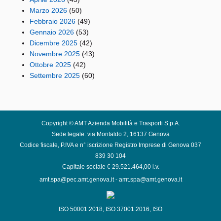
Marzo 2026
(50)
Febbraio 2026
(49)
Gennaio 2026
(53)
Dicembre 2025
(42)
Novembre 2025
(43)
Ottobre 2025
(42)
Settembre 2025
(60)
Copyright © AMT Azienda Mobilità e Trasporti S.p.A.
Sede legale: via Montaldo 2, 16137 Genova
Codice fiscale, P.IVA e n° iscrizione Registro Imprese di Genova 037
839 30 104
Capitale sociale € 29.521.464,00 i.v.
amt.spa@pec.amt.genova.it
-
amt.spa@amt.genova.it
ISO 50001:2018
,
ISO 37001:2016
,
ISO