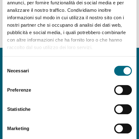
annunci, per fornire funzionalità dei social media e per
analizzare il nostro traffico. Condividiamo inoltre
Partenze dal capolinea della linea T516
informazioni sul modo in cui utilizza il nostro sito con i
nostri partner che si occupano di analisi dei dati web,
del giorno 10/08/2026 - servizio agostino STANDARD,
pubblicità e social media, i quali potrebbero combinarle
giorno feriale
con altre informazioni che ha fornito loro o che hanno
raccolto dal suo utilizzo dei loro servizi.
Copyright © AMT Azienda Mobilità e Trasporti S.p.A.
Sede legale: via Montaldo 2, 16137 Genova
Selezione
Codice fiscale, P.IVA e n° iscrizione Registro Imprese di Genova 037
Necessari
del
839 30 104
consenso
Capitale sociale € 29.521.464,00 i.v.
Preferenze
amt.spa@pec.amt.genova.it
-
amt.spa@amt.genova.it
Statistiche
ISO 50001:2018
,
ISO 37001:2016
,
ISO
9001:2015
,
ISO 45001:2018
,
ISO 14001:2015
,
Marketing
UNI/PdR 125:2022
Seguici su