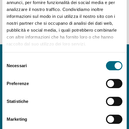
annunci, per fornire funzionalità dei social media e per
analizzare il nostro traffico. Condividiamo inoltre
Partenze dal capolinea della linea T32
informazioni sul modo in cui utilizza il nostro sito con i
nostri partner che si occupano di analisi dei dati web,
del giorno 07/08/2026 - servizio agostino STANDARD,
pubblicità e social media, i quali potrebbero combinarle
giorno feriale
con altre informazioni che ha fornito loro o che hanno
raccolto dal suo utilizzo dei loro servizi.
Copyright © AMT Azienda Mobilità e Trasporti S.p.A.
Sede legale: via Montaldo 2, 16137 Genova
Selezione
Codice fiscale, P.IVA e n° iscrizione Registro Imprese di Genova 037
Necessari
del
839 30 104
consenso
Capitale sociale € 29.521.464,00 i.v.
Preferenze
amt.spa@pec.amt.genova.it
-
amt.spa@amt.genova.it
Statistiche
ISO 50001:2018
,
ISO 37001:2016
,
ISO
9001:2015
,
ISO 45001:2018
,
ISO 14001:2015
,
Marketing
UNI/PdR 125:2022
Seguici su