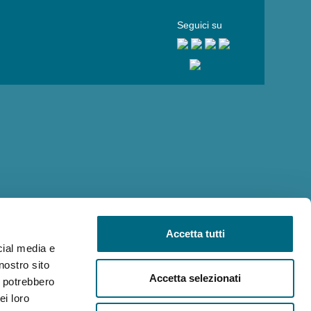
Seguici su
Accetta tutti
cial media e
nostro sito
Accetta selezionati
i potrebbero
ei loro