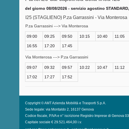
del giorno 08/08/2026 - servizio agostino STANDARD,
I25 (STAGLIENO) P.za Garrassini - Via Monterosa
P.za Garrassini ---> Via Monterosa
09:00
09:25
09:50
10:15
10:40
11:05
16:55
17:20
17:45
Via Monterosa ---> P.za Garrassini
09:07
09:32
09:57
10:22
10:47
11:12
17:02
17:27
17:52
Copyright © AMT Azienda Mobilità e Trasporti S.p.A.
Sede legale: via Montaldo 2, 16137 Genova
Codice fiscale, P.IVA e n° iscrizione Registro Imprese di Genova 
Capitale sociale € 29.521.464,00 i.v.