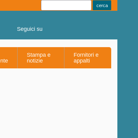
Youtube
Linkedin
Telegram
Facebook
Seguici su
Stampa e
Fornitori e
ente
notizie
appalti