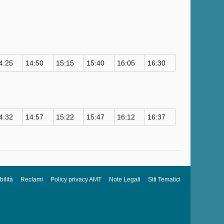
4:25
14:50
15:15
15:40
16:05
16:30
4:32
14:57
15:22
15:47
16:12
16:37
ilità
Reclami
Policy privacy AMT
Note Legali
Siti Tematici