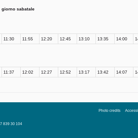
 giorno sabatale
11:30
11:55
12:20
12:45
13:10
13:35
14:00
1
11:37
12:02
12:27
12:52
13:17
13:42
14:07
1
Photo credits
Accessib
037 839 30 104