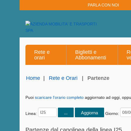
PARLA CON NOI
Rete e
Biglietti e
R
orari
Abbonamenti
v
Home
|
Rete e Orari
|
Partenze
Puoi
scaricare l'orario completo
aggiornato ad oggi, oppur
Linea:
Giorno:
Partenze dal capolinea della linea I25