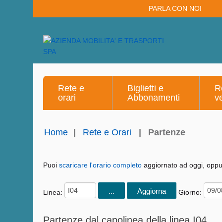
PARLA CON NOI
Rete e
Biglietti e
R
orari
Abbonamenti
v
Home
|
Rete e Orari
|
Partenze
Puoi
scaricare l'orario completo
aggiornato ad oggi, oppur
Linea:
Giorno:
Partenze dal capolinea della linea I04