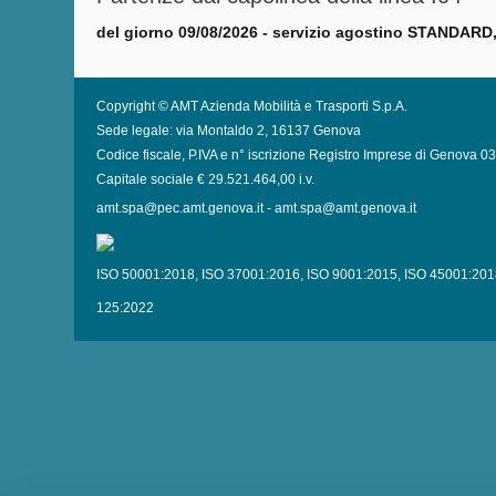
del giorno 09/08/2026 - servizio agostino STANDARD,
Copyright © AMT Azienda Mobilità e Trasporti S.p.A.
Sede legale: via Montaldo 2, 16137 Genova
Codice fiscale, P.IVA e n° iscrizione Registro Imprese di Genova 
Capitale sociale € 29.521.464,00 i.v.
amt.spa@pec.amt.genova.it
-
amt.spa@amt.genova.it
ISO 50001:2018
,
ISO 37001:2016
,
ISO 9001:2015
,
ISO 45001:201
125:2022