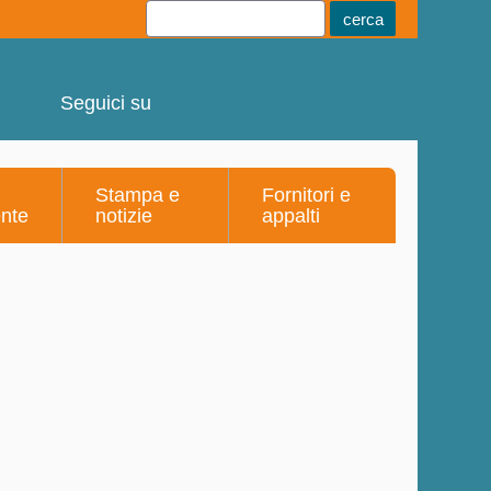
Youtube
Linkedin
Telegram
Facebook
Seguici su
Stampa e
Fornitori e
ente
notizie
appalti