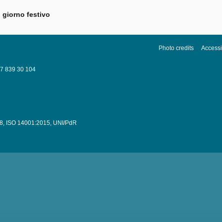
 giorno festivo
Photo credits
Accessib
037 839 30 104
8
,
ISO 14001:2015
,
UNI/PdR