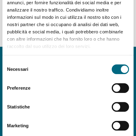
annunci, per fornire funzionalità dei social media e per
analizzare il nostro traffico. Condividiamo inoltre
Partenze dal capolinea della linea I02
informazioni sul modo in cui utilizza il nostro sito con i
nostri partner che si occupano di analisi dei dati web,
del giorno 09/08/2026 - servizio agostino STANDARD,
pubblicità e social media, i quali potrebbero combinarle
giorno festivo
con altre informazioni che ha fornito loro o che hanno
raccolto dal suo utilizzo dei loro servizi.
Copyright © AMT Azienda Mobilità e Trasporti S.p.A.
Sede legale: via Montaldo 2, 16137 Genova
Selezione
Codice fiscale, P.IVA e n° iscrizione Registro Imprese di Genova 037
Necessari
del
839 30 104
consenso
Capitale sociale € 29.521.464,00 i.v.
Preferenze
amt.spa@pec.amt.genova.it
-
amt.spa@amt.genova.it
Statistiche
ISO 50001:2018
,
ISO 37001:2016
,
ISO
9001:2015
,
ISO 45001:2018
,
ISO 14001:2015
,
Marketing
UNI/PdR 125:2022
Seguici su