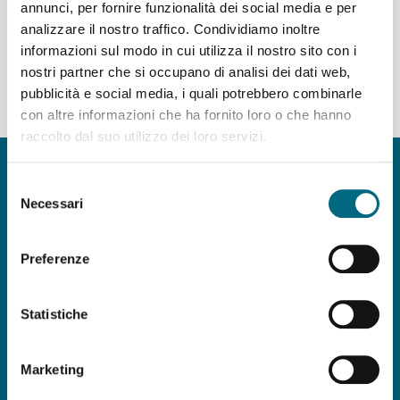
annunci, per fornire funzionalità dei social media e per
analizzare il nostro traffico. Condividiamo inoltre
Partenze dal capolinea della linea GA
informazioni sul modo in cui utilizza il nostro sito con i
nostri partner che si occupano di analisi dei dati web,
del giorno 07/08/2026 - servizio agostino STANDARD,
pubblicità e social media, i quali potrebbero combinarle
giorno feriale
con altre informazioni che ha fornito loro o che hanno
raccolto dal suo utilizzo dei loro servizi.
Copyright © AMT Azienda Mobilità e Trasporti S.p.A.
Sede legale: via Montaldo 2, 16137 Genova
Selezione
Codice fiscale, P.IVA e n° iscrizione Registro Imprese di Genova 037
Necessari
del
839 30 104
consenso
Capitale sociale € 29.521.464,00 i.v.
Preferenze
amt.spa@pec.amt.genova.it
-
amt.spa@amt.genova.it
Statistiche
ISO 50001:2018
,
ISO 37001:2016
,
ISO
9001:2015
,
ISO 45001:2018
,
ISO 14001:2015
,
Marketing
UNI/PdR 125:2022
Seguici su