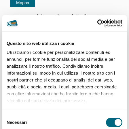
Partenze dal capolinea della linea 96
del giorno 06/08/2026 - servizio agostino STANDARD,
giorno feriale
96 Voltri (Via Don Verità) - Via Nuova Crevari
Questo sito web utilizza i cookie
Via Verità (Voltri) ---> Crevari
Utilizziamo i cookie per personalizzare contenuti ed
annunci, per fornire funzionalità dei social media e per
06:05
06:45
07:20
08:00
08:55
09:40
analizzare il nostro traffico. Condividiamo inoltre
10:15
10:55
11:32
12:10
12:50
13:25
informazioni sul modo in cui utilizza il nostro sito con i
14:10
14:55
15:35
16:15
16:55
17:40
nostri partner che si occupano di analisi dei dati web,
pubblicità e social media, i quali potrebbero combinarle
18:25
19:15
20:00
con altre informazioni che ha fornito loro o che hanno
Crevari ---> Via Verità (Voltri)
raccolto dal suo utilizzo dei loro servizi.
06:20
07:00
07:35
08:25
09:15
09:55
Selezione
10:30
11:10
11:47
12:25
13:05
13:45
Necessari
del