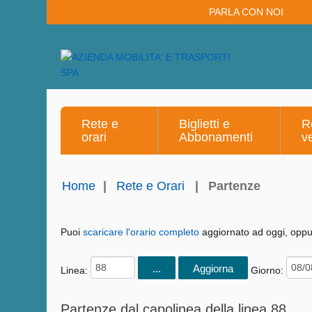
PARLA CON NOI
Rete e
Biglietti e
R
orari
Abbonamenti
v
Home
|
Rete e Orari
|
Partenze
Puoi
scaricare l'orario completo
aggiornato ad oggi, oppur
Linea:
Giorno:
Partenze dal capolinea della linea 88