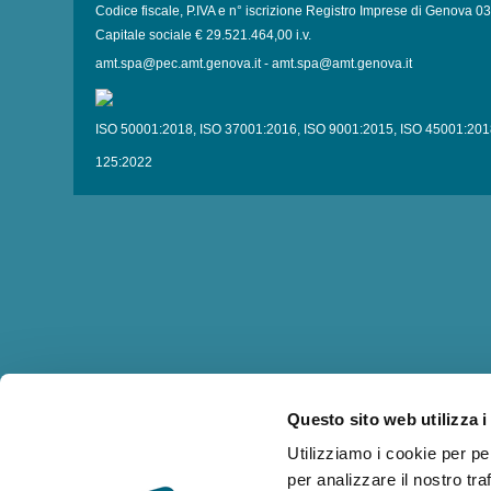
Codice fiscale, P.IVA e n° iscrizione Registro Imprese di Genova 
Capitale sociale € 29.521.464,00 i.v.
amt.spa@pec.amt.genova.it
-
amt.spa@amt.genova.it
ISO 50001:2018
,
ISO 37001:2016
,
ISO 9001:2015
,
ISO 45001:201
125:2022
Questo sito web utilizza i
Utilizziamo i cookie per pe
per analizzare il nostro tra