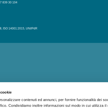
037 839 30 104
8
,
ISO 14001:2015
,
UNI/PdR
 cookie
rsonalizzare contenuti ed annunci, per fornire funzionalità dei so
ffico. Condividiamo inoltre informazioni sul modo in cui utilizza il 