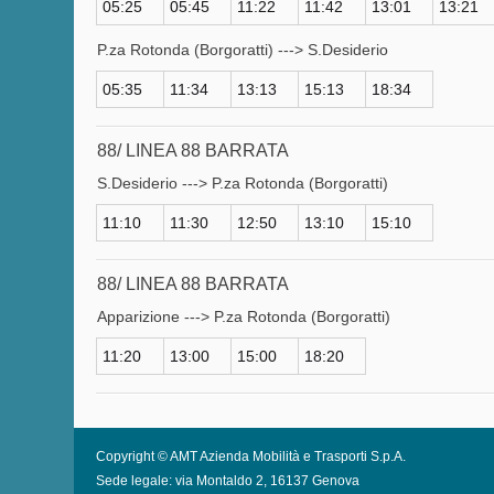
05:25
05:45
11:22
11:42
13:01
13:21
P.za Rotonda (Borgoratti) ---> S.Desiderio
05:35
11:34
13:13
15:13
18:34
88/ LINEA 88 BARRATA
S.Desiderio ---> P.za Rotonda (Borgoratti)
11:10
11:30
12:50
13:10
15:10
88/ LINEA 88 BARRATA
Apparizione ---> P.za Rotonda (Borgoratti)
11:20
13:00
15:00
18:20
Copyright © AMT Azienda Mobilità e Trasporti S.p.A.
Sede legale: via Montaldo 2, 16137 Genova