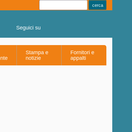
Youtube
Linkedin
Telegram
Facebook
Seguici su
Stampa e
Fornitori e
ente
notizie
appalti