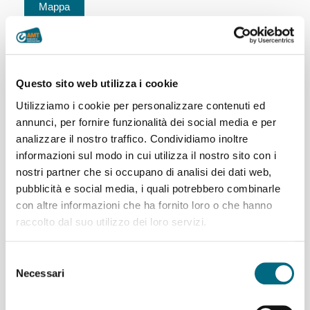
Partenze dal capolinea della linea 604
del giorno 07/08/2026 - servizio agostino STANDARD,
giorno feriale
Questo sito web utilizza i cookie
604 Camaldoli (Via Berghini) - Pianderlino - Via
Utilizziamo i cookie per personalizzare contenuti ed
Canevari - Staz.Brignole
annunci, per fornire funzionalità dei social media e per
Camaldoli ---> P.za Verdi (Staz.Brignole)
analizzare il nostro traffico. Condividiamo inoltre
informazioni sul modo in cui utilizza il nostro sito con i
20:55
21:55
22:55
23:55
nostri partner che si occupano di analisi dei dati web,
P.za Verdi (Staz.Brignole) ---> Camaldoli
pubblicità e social media, i quali potrebbero combinarle
con altre informazioni che ha fornito loro o che hanno
20:25
21:25
22:25
23:25
00:25
raccolto dal suo utilizzo dei loro servizi.
604/ LINEA 604 BARRATA
Selezione
Camaldoli ---> P.za Martinez (S.Fruttuoso)
Necessari
del
consenso
00:55