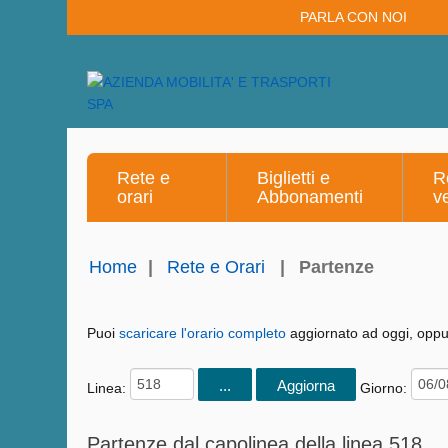
PARLA CON NOI
Rete e
Biglietti e
R
orari
Abbonamenti
v
Home
|
Rete e Orari
|
Partenze
Puoi
scaricare l'orario completo
aggiornato ad oggi, oppur
Linea:
Giorno:
Partenze dal capolinea della linea 518