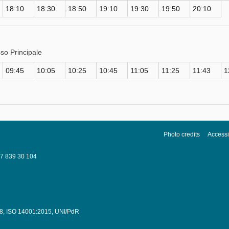
18:10
18:30
18:50
19:10
19:30
19:50
20:10
so Principale
09:45
10:05
10:25
10:45
11:05
11:25
11:43
1
Photo credits
Accessib
037 839 30 104
8
,
ISO 14001:2015
,
UNI/PdR