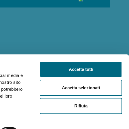
Accetta tutti
cial media e
nostro sito
Accetta selezionati
i potrebbero
ei loro
Rifiuta