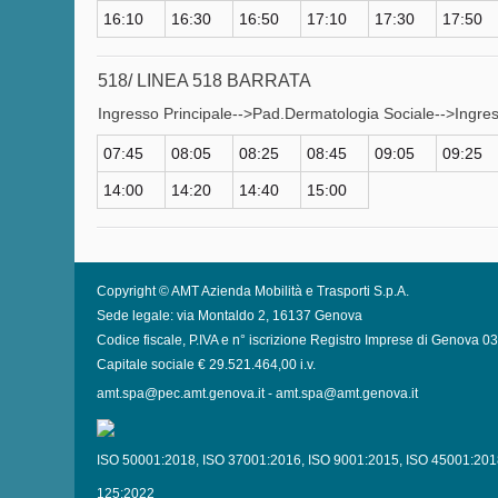
16:10
16:30
16:50
17:10
17:30
17:50
518/ LINEA 518 BARRATA
Ingresso Principale-->Pad.Dermatologia Sociale-->Ingres
07:45
08:05
08:25
08:45
09:05
09:25
14:00
14:20
14:40
15:00
Copyright © AMT Azienda Mobilità e Trasporti S.p.A.
Sede legale: via Montaldo 2, 16137 Genova
Codice fiscale, P.IVA e n° iscrizione Registro Imprese di Genova 
Capitale sociale € 29.521.464,00 i.v.
amt.spa@pec.amt.genova.it
-
amt.spa@amt.genova.it
ISO 50001:2018
,
ISO 37001:2016
,
ISO 9001:2015
,
ISO 45001:201
125:2022