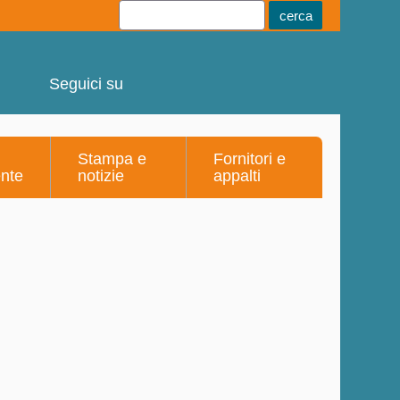
Youtube
Linkedin
Telegram
Facebook
Seguici su
Stampa e
Fornitori e
ente
notizie
appalti