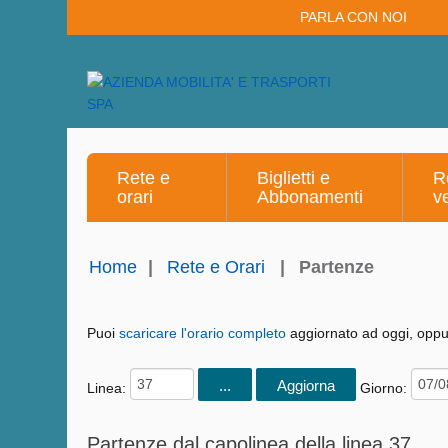
PARLA CON NOI
Rete e
Biglietti e
R
orari
Abbonamenti
v
Home
|
Rete e Orari
|
Partenze
Puoi
scaricare l'orario completo
aggiornato ad oggi, oppur
Linea:
Giorno:
Partenze dal capolinea della linea 37