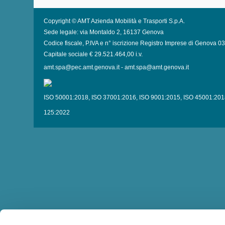
Copyright © AMT Azienda Mobilità e Trasporti S.p.A.
Sede legale: via Montaldo 2, 16137 Genova
Codice fiscale, P.IVA e n° iscrizione Registro Imprese di Genova 
Capitale sociale € 29.521.464,00 i.v.
amt.spa@pec.amt.genova.it
-
amt.spa@amt.genova.it
ISO 50001:2018
,
ISO 37001:2016
,
ISO 9001:2015
,
ISO 45001:201
125:2022