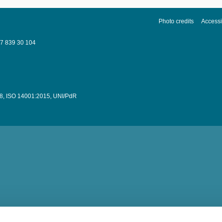
Photo credits
Accessib
037 839 30 104
8
,
ISO 14001:2015
,
UNI/PdR