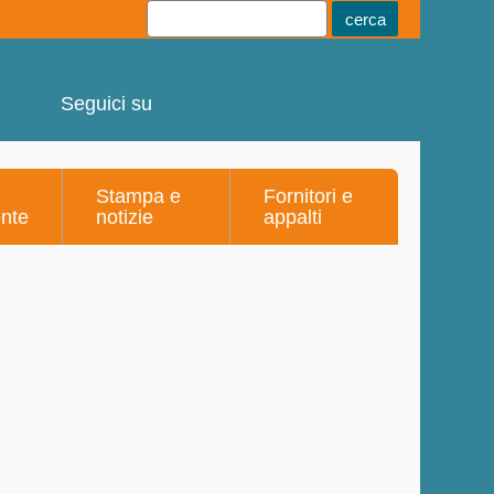
Youtube
Linkedin
Telegram
Facebook
Seguici su
Stampa e
Fornitori e
ente
notizie
appalti