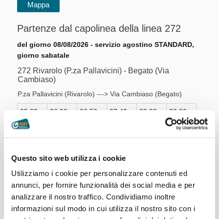
Partenze dal capolinea della linea 272
del giorno 08/08/2026 - servizio agostino STANDARD,
giorno sabatale
272 Rivarolo (P.za Pallavicini) - Begato (Via
Cambiaso)
P.za Pallavicini (Rivarolo) ---> Via Cambiaso (Begato)
05:38
06:00
06:50
07:40
08:30
09:20
10:10
11:00
11:50
12:40
13:30
14:20
15:10
16:00
16:50
17:40
18:30
19:20
Questo sito web utilizza i cookie
20:10
20:40
21:30
22:10
Utilizziamo i cookie per personalizzare contenuti ed
Via Cambiaso (Begato) ---> P.za Pallavicini (Rivarolo)
annunci, per fornire funzionalità dei social media e per
analizzare il nostro traffico. Condividiamo inoltre
05:53
06:20
07:13
08:03
08:53
09:43
informazioni sul modo in cui utilizza il nostro sito con i
10:33
11:23
12:13
13:03
13:53
14:43