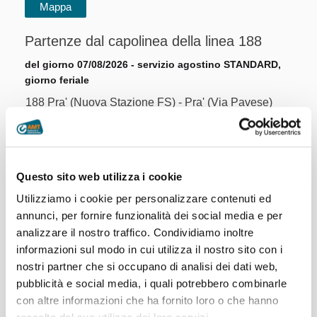
Partenze dal capolinea della linea 188
del giorno 07/08/2026 - servizio agostino STANDARD,
giorno feriale
188 Pra' (Nuova Stazione FS) - Pra' (Via Pavese)
Pra' (Nuova Stazione FS) ---> Via Pavese (Pra')
05:30
05:55
06:20
06:45
07:10
07:35
08:00
08:25
08:50
09:15
09:40
10:05
Questo sito web utilizza i cookie
10:30
10:55
11:20
11:45
12:10
12:35
Utilizziamo i cookie per personalizzare contenuti ed
annunci, per fornire funzionalità dei social media e per
13:00
13:25
13:50
14:15
14:40
15:05
analizzare il nostro traffico. Condividiamo inoltre
15:30
15:55
16:20
16:45
17:10
17:35
informazioni sul modo in cui utilizza il nostro sito con i
18:00
18:25
18:50
19:15
19:50
20:10
nostri partner che si occupano di analisi dei dati web,
pubblicità e social media, i quali potrebbero combinarle
20:35
21:20
22:20
23:20
con altre informazioni che ha fornito loro o che hanno
Via Pavese (Pra') ---> Pra' (Nuova Stazione FS)